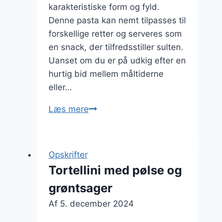
karakteristiske form og fyld.
Denne pasta kan nemt tilpasses til
forskellige retter og serveres som
en snack, der tilfredsstiller sulten.
Uanset om du er på udkig efter en
hurtig bid mellem måltiderne
eller…
Tortellini
Læs mere
som
snack
der
Opskrifter
tilfredsstiller
Tortellini med pølse og
sulten
grøntsager
Af
5. december 2024