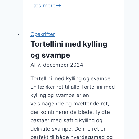
Tortellini
Læs mere
med
bacon
til
Opskrifter
en
Tortellini med kylling
sprød
og svampe
variation
Af
7. december 2024
Tortellini med kylling og svampe:
En lækker ret til alle Tortellini med
kylling og svampe er en
velsmagende og mættende ret,
der kombinerer de bløde, fyldte
pastaer med saftig kylling og
delikate svampe. Denne ret er
perfekt til både hverdagsmad og