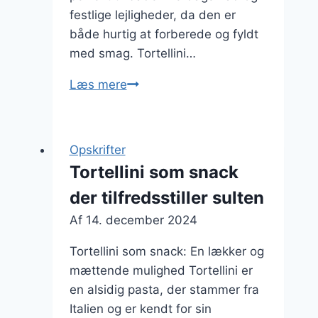
festlige lejligheder, da den er
både hurtig at forberede og fyldt
med smag. Tortellini…
Tortellini
Læs mere
med
kylling
og
Opskrifter
svampe
Tortellini som snack
der tilfredsstiller sulten
Af
14. december 2024
Tortellini som snack: En lækker og
mættende mulighed Tortellini er
en alsidig pasta, der stammer fra
Italien og er kendt for sin