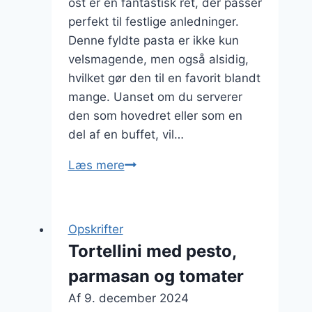
ost er en fantastisk ret, der passer
perfekt til festlige anledninger.
Denne fyldte pasta er ikke kun
velsmagende, men også alsidig,
hvilket gør den til en favorit blandt
mange. Uanset om du serverer
den som hovedret eller som en
del af en buffet, vil…
Tortellini
Læs mere
med
ost
bagt
Opskrifter
i
Tortellini med pesto,
ovnen
parmasan og tomater
til
festlige
Af
9. december 2024