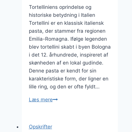
anledninger
Tortelliniens oprindelse og
historiske betydning i Italien
Tortellini er en klassisk italiensk
pasta, der stammer fra regionen
Emilia-Romagna. Ifølge legenden
blev tortellini skabt i byen Bologna
i det 12. århundrede, inspireret af
skønheden af en lokal gudinde.
Denne pasta er kendt for sin
karakteristiske form, der ligner en
lille ring, og den er ofte fyldt…
Tortellini
Læs mere
med
pesto,
parmasan
Opskrifter
og