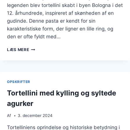
legenden blev tortellini skabt i byen Bologna i det
12. århundrede, inspireret af skønheden af en
gudinde. Denne pasta er kendt for sin
karakteristiske form, der ligner en lille ring, og
den er ofte fyldt med…
TORTELLINI
LÆS MERE
MED
GRØNTSAGER
TIL
ET
SUNDT
OPSKRIFTER
VALG
Tortellini med kylling og syltede
agurker
Af
3. december 2024
Tortelliniens oprindelse og historiske betydning i