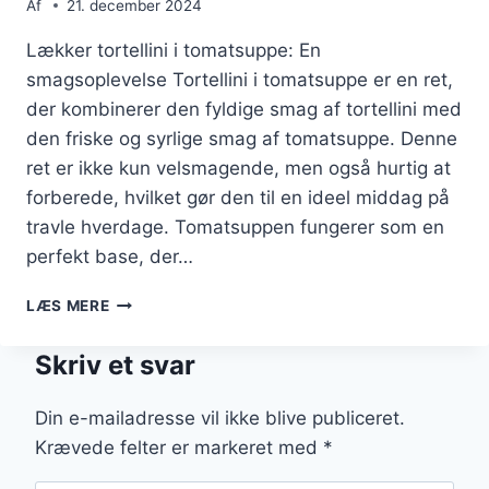
Af
21. december 2024
Lækker tortellini i tomatsuppe: En
smagsoplevelse Tortellini i tomatsuppe er en ret,
der kombinerer den fyldige smag af tortellini med
den friske og syrlige smag af tomatsuppe. Denne
ret er ikke kun velsmagende, men også hurtig at
forberede, hvilket gør den til en ideel middag på
travle hverdage. Tomatsuppen fungerer som en
perfekt base, der…
LÆKKER
LÆS MERE
SMAGFULD
TORTELLINI
Skriv et svar
I
TOMATSUPPE
Din e-mailadresse vil ikke blive publiceret.
Krævede felter er markeret med
*