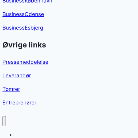
BusinessKøbenhavn
BusinessOdense
BusinessEsbjerg
Øvrige links
Pressemeddelelse
Leverandør
Tømrer
Entreprenører
Tortellini