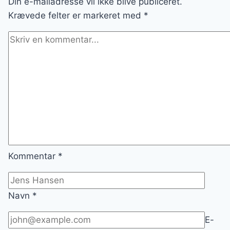
Din e-mailadresse vil ikke blive publiceret.
Krævede felter er markeret med
*
Kommentar
*
Navn
*
E-