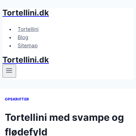
Tortellini.dk
Fortsæt
til
indhold
Tortellini
Blog
Sitemap
Tortellini.dk
OPSKRIFTER
Tortellini med svampe og
flødefyld