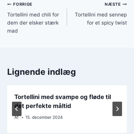
Indlægsnavigation
FORRIGE
NÆSTE
Tortellini med chili for
Tortellini med sennep
dem der elsker stærk
for et spicy twist
mad
Lignende indlæg
Tortellini med svampe og fløde til
det perfekte måltid
Af
15. december 2024