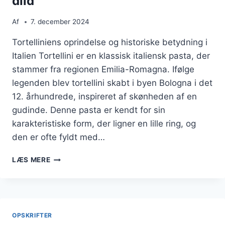
dild
Af
7. december 2024
Tortelliniens oprindelse og historiske betydning i
Italien Tortellini er en klassisk italiensk pasta, der
stammer fra regionen Emilia-Romagna. Ifølge
legenden blev tortellini skabt i byen Bologna i det
12. århundrede, inspireret af skønheden af en
gudinde. Denne pasta er kendt for sin
karakteristiske form, der ligner en lille ring, og
den er ofte fyldt med…
TORTELLINI
LÆS MERE
MED
HVIDLØGSSMØR
OG
DILD
OPSKRIFTER