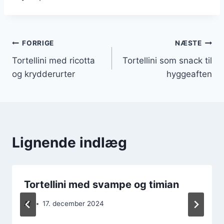
Indlægsnavigation
FORRIGE
NÆSTE
Tortellini med ricotta
Tortellini som snack til
og krydderurter
hyggeaften
Lignende indlæg
Tortellini med svampe og timian
Af
17. december 2024