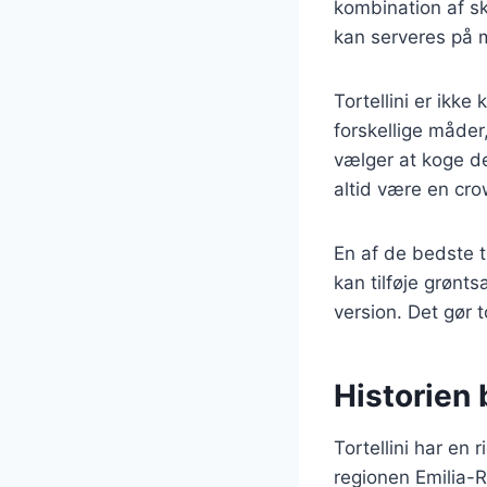
kombination af sk
kan serveres på m
Tortellini er ikk
forskellige måder
vælger at koge de
altid være en cro
En af de bedste t
kan tilføje grønts
version. Det gør to
Historien b
Tortellini har en r
regionen Emilia-R