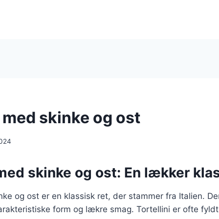
i med skinke og ost
2024
 med skinke og ost: En lækker kla
nke og ost er en klassisk ret, der stammer fra Italien. D
arakteristiske form og lækre smag. Tortellini er ofte fyl