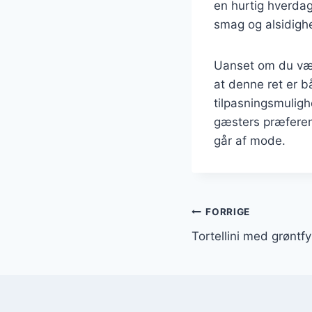
en hurtig hverdag
smag og alsidighed
Uanset om du vælg
at denne ret er b
tilpasningsmuligh
gæsters præference
går af mode.
Indlægsnavi
FORRIGE
Tortellini med grøntf