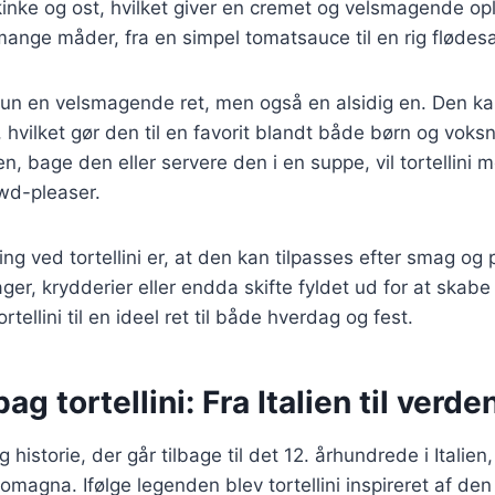
inke og ost, hvilket giver en cremet og velsmagende op
ange måder, fra en simpel tomatsauce til en rig flødes
e kun en velsmagende ret, men også en alsidig en. Den ka
, hvilket gør den til en favorit blandt både børn og vok
n, bage den eller servere den i en suppe, vil tortellini 
wd-pleaser.
ing ved tortellini er, at den kan tilpasses efter smag og
ager, krydderier eller endda skifte fyldet ud for at skab
rtellini til en ideel ret til både hverdag og fest.
ag tortellini: Fra Italien til verde
ig historie, der går tilbage til det 12. århundrede i Italien, 
omagna. Ifølge legenden blev tortellini inspireret af de