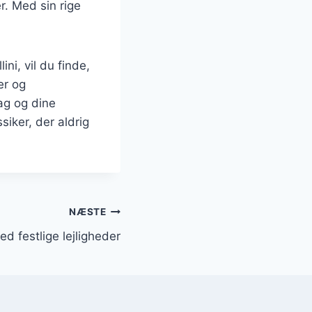
r. Med sin rige
ni, vil du finde,
er og
mag og dine
siker, der aldrig
NÆSTE
ved festlige lejligheder