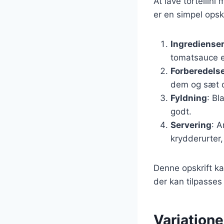
At lave tortellin
er en simpel opskr
Ingrediense
tomatsauce el
Forberedels
dem og sæt d
Fyldning
: Bl
godt.
Servering
: A
krydderurter,
Denne opskrift kan
der kan tilpasses
Variatione