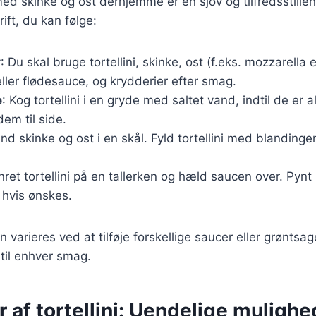
i med skinke og ost derhjemme er en sjov og tilfredsstille
ift, du kan følge:
r
: Du skal bruge tortellini, skinke, ost (f.eks. mozzarella el
ler flødesauce, og krydderier efter smag.
e
: Kog tortellini i en gryde med saltet vand, indtil de er 
em til side.
and skinke og ost i en skål. Fyld tortellini med blanding
nret tortellini på en tallerken og hæld saucen over. Pynt
 hvis ønskes.
 varieres ved at tilføje forskellige saucer eller grøntsage
 til enhver smag.
r af tortellini: Uendelige mulighe