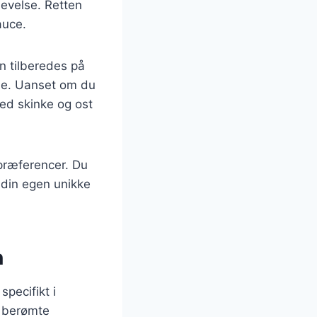
levelse. Retten
auce.
n tilberedes på
sne. Uanset om du
med skinke og ost
 præferencer. Du
e din egen unikke
n
specifikt i
n berømte