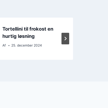
Tortellini til frokost en
Tortell
hurtig løsning
grøntsa
Af
25. december 2024
Af
6. d