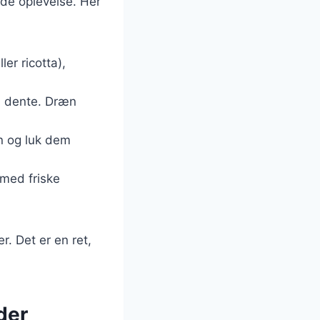
nde oplevelse. Her
ler ricotta),
al dente. Dræn
en og luk dem
 med friske
r. Det er en ret,
der