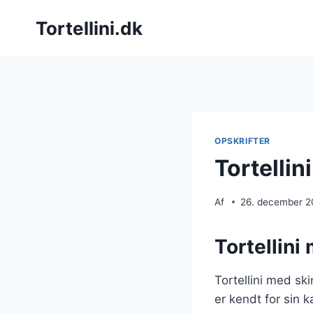
Fortsæt
Tortellini.dk
til
indhold
OPSKRIFTER
Tortellin
Af
26. december 
Tortellini
Tortellini med ski
er kendt for sin k