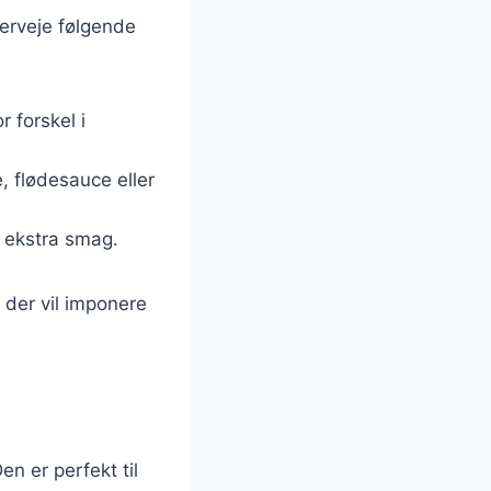
verveje følgende
r forskel i
, flødesauce eller
e ekstra smag.
der vil imponere
en er perfekt til