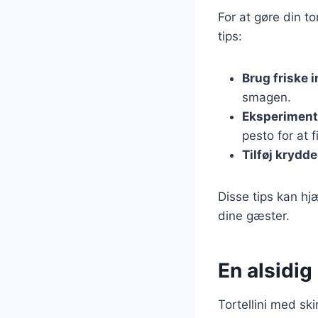
For at gøre din t
tips:
Brug friske 
smagen.
Eksperiment
pesto for at f
Tilføj krydde
Disse tips kan h
dine gæster.
En alsidig 
Tortellini med ski