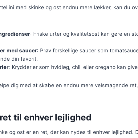
ortellini med skinke og ost endnu mere lækker, kan du o
ingredienser
: Friske urter og kvalitetsost kan gøre en sto
er med saucer
: Prøv forskellige saucer som tomatsauce
inde din favorit.
rier
: Krydderier som hvidløg, chili eller oregano kan giv
jælpe dig med at skabe en endnu mere velsmagende ret, 
ret til enhver lejlighed
nke og ost er en ret, der kan nydes til enhver lejlighed. D