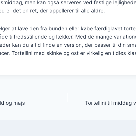
smiddag, men kan også serveres ved festlige lejlighede
 er det en ret, der appellerer til alle aldre.
er at lave den fra bunden eller købe færdiglavet tortelli
åde tilfredsstillende og lækker. Med de mange variation
eder kan du altid finde en version, der passer til din s
r. Tortellini med skinke og ost er virkelig en tidløs klas
gation
yld og majs
Tortellini til middag 