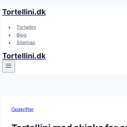
Tortellini.dk
Fortsæt
til
indhold
Tortellini
Blog
Sitemap
Tortellini.dk
Opskrifter