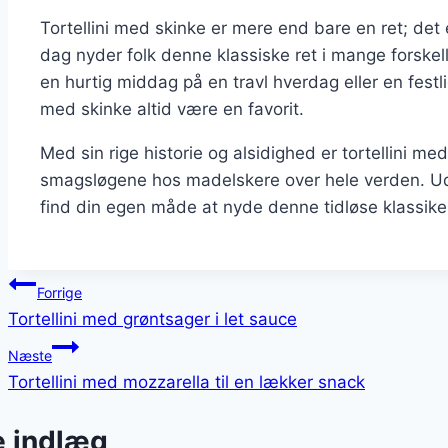
Tortellini med skinke er mere end bare en ret; det er
dag nyder folk denne klassiske ret i mange forskell
en hurtig middag på en travl hverdag eller en festli
med skinke altid være en favorit.
Med sin rige historie og alsidighed er tortellini m
smagsløgene hos madelskere over hele verden. Udf
find din egen måde at nyde denne tidløse klassike
Indlægsnavigation
Forrige
Tortellini med grøntsager i let sauce
Næste
Tortellini med mozzarella til en lækker snack
e indlæg