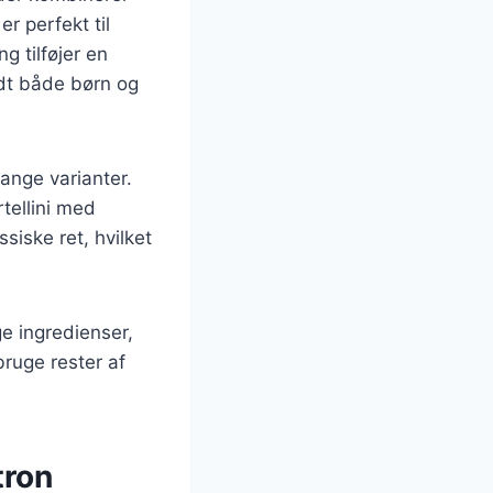
r perfekt til
g tilføjer en
ndt både børn og
mange varianter.
tellini med
iske ret, hvilket
e ingredienser,
bruge rester af
tron