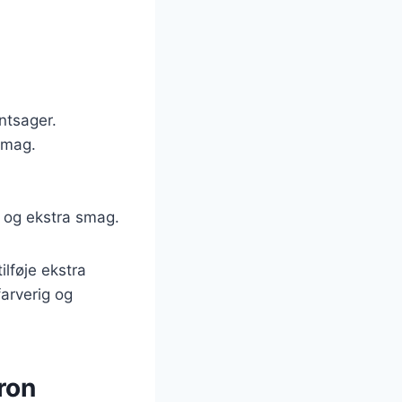
ntsager.
smag.
nt og ekstra smag.
ilføje ekstra
farverig og
ron