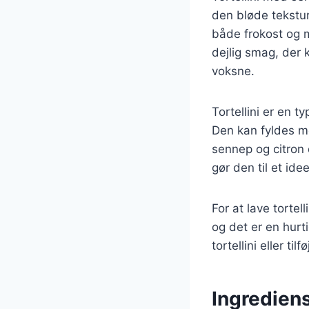
den bløde tekstur 
både frokost og m
dejlig smag, der 
voksne.
Tortellini er en t
Den kan fyldes me
sennep og citron 
gør den til et id
For at lave torte
og det er en hurti
tortellini eller t
Ingrediens