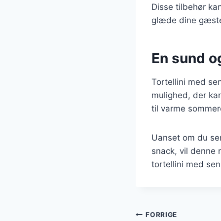
Disse tilbehør ka
glæde dine gæste
En sund og
Tortellini med se
mulighed, der kan 
til varme sommer
Uanset om du serv
snack, vil denne 
tortellini med sen
Indlægsnavi
FORRIGE