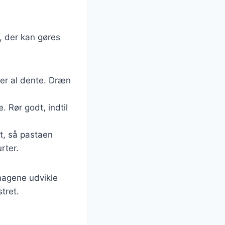
, der kan gøres
e er al dente. Dræn
e. Rør godt, indtil
gt, så pastaen
rter.
smagene udvikle
tret.