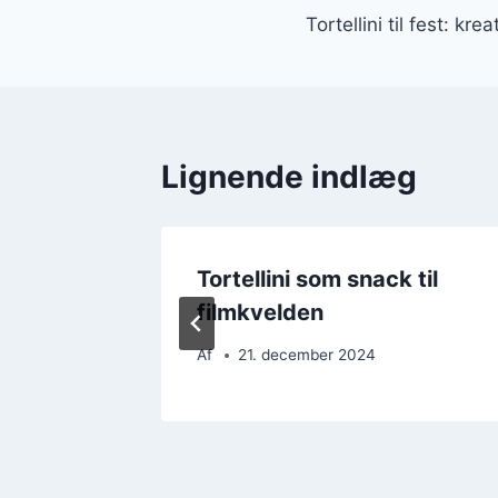
Tortellini til fest: kre
Lignende indlæg
n og
Tortellini som snack til
filmkvelden
Af
21. december 2024