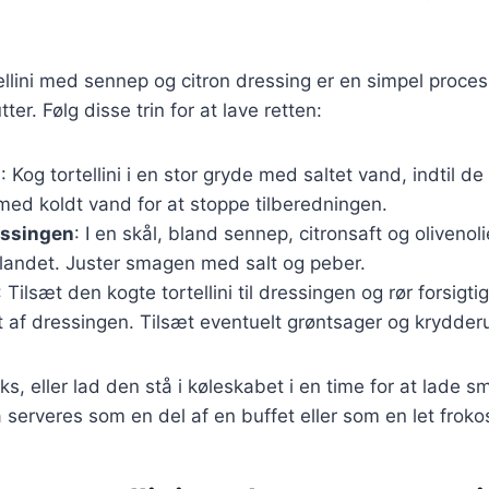
ellini med sennep og citron dressing er en simpel proces
er. Følg disse trin for at lave retten:
i
: Kog tortellini i en stor gryde med saltet vand, indtil d
med koldt vand for at stoppe tilberedningen.
essingen
: I en skål, bland sennep, citronsaft og olivenoli
blandet. Juster smagen med salt og peber.
: Tilsæt den kogte tortellini til dressingen og rør forsigti
 af dressingen. Tilsæt eventuelt grøntsager og krydderu
ks, eller lad den stå i køleskabet i en time for at lade 
 serveres som en del af en buffet eller som en let frokos