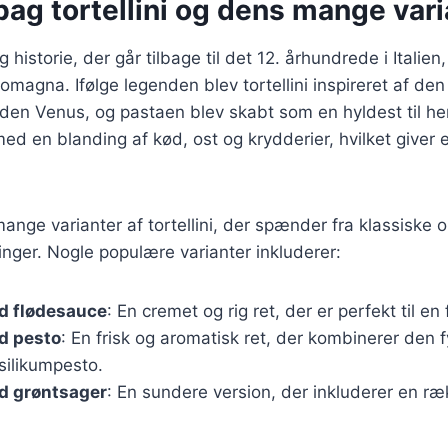
bag tortellini og dens mange vari
ig historie, der går tilbage til det 12. århundrede i Italien, 
omagna. Ifølge legenden blev tortellini inspireret af de
en Venus, og pastaen blev skabt som en hyldest til hen
t med en blanding af kød, ost og krydderier, hvilket giver
ange varianter af tortellini, der spænder fra klassiske ops
nger. Nogle populære varianter inkluderer:
ed flødesauce
: En cremet og rig ret, der er perfekt til en
ed pesto
: En frisk og aromatisk ret, der kombinerer den 
silikumpesto.
ed grøntsager
: En sundere version, der inkluderer en ræ