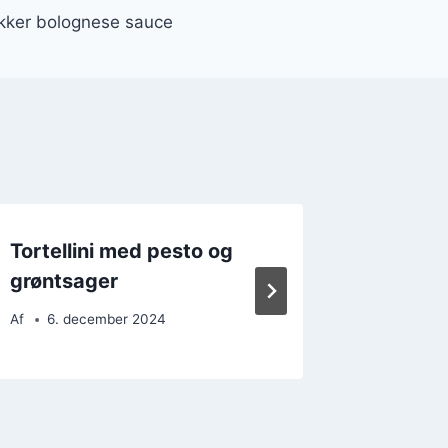
lækker bolognese sauce
Tortellini med pesto og
Tortell
grøntsager
grønts
Af
6. december 2024
Af
3. d