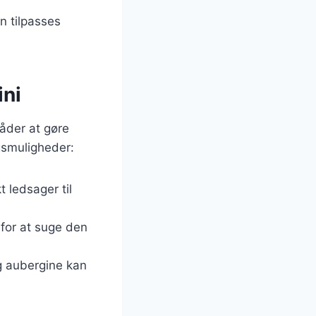
an tilpasses
ini
åder at gøre
ngsmuligheder:
t ledsager til
 for at suge den
og aubergine kan