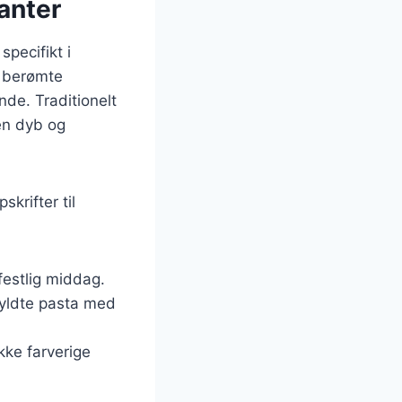
anter
specifikt i
n berømte
de. Traditionelt
 en dyb og
krifter til
 festlig middag.
fyldte pasta med
kke farverige