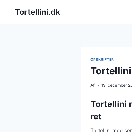
Fortsæt
Tortellini.dk
til
indhold
OPSKRIFTER
Tortellin
Af
19. december 2
Tortellini
ret
Tortellini med se