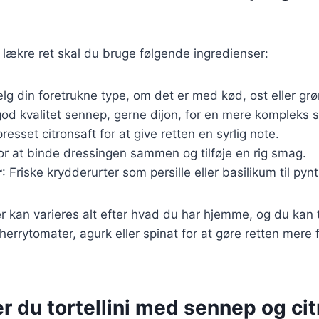
 lækre ret skal du bruge følgende ingredienser:
lg din foretrukne type, om det er med kød, ost eller grø
god kvalitet sennep, gerne dijon, for en mere kompleks 
presset citronsaft for at give retten en syrlig note.
For at binde dressingen sammen og tilføje en rig smag.
r
: Friske krydderurter som persille eller basilikum til py
r kan varieres alt efter hvad du har hjemme, og du kan t
errytomater, agurk eller spinat for at gøre retten mere 
r du tortellini med sennep og cit