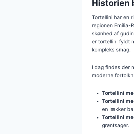
Historien 
Tortellini har en r
regionen Emilia-R
skønhed af gudind
er tortellini fyld
kompleks smag.
I dag findes der m
moderne fortolkni
Tortellini m
Tortellini m
en lækker ba
Tortellini m
grøntsager.