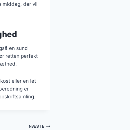
e middag, der vil
ighed
også en sund
ør retten perfekt
mæthed.
ost eller en let
lberedning er
opskriftsamling.
NÆSTE