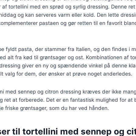
af tortellini med en sprød og syrlig dressing. Denne ret e
iddag og kan serveres varm eller kold. Den lette dressin
komplementerer pastaen og gør retten til en favorit bla
ype fyldt pasta, der stammer fra Italien, og den findes i 
d alt fra kød til grøntsager og ost. Kombinationen af tor
dressing giver en ny og spændende vinkel på denne klass
eelt valg for dem, der ønsker at prøve noget anderledes.
llini med sennep og citron dressing kræves der ikke mang
g ret at forberede. Det er en fantastisk mulighed for at 
ilføje friske grøntsager, som du har ved hånden.
er til tortellini med sennep og ci