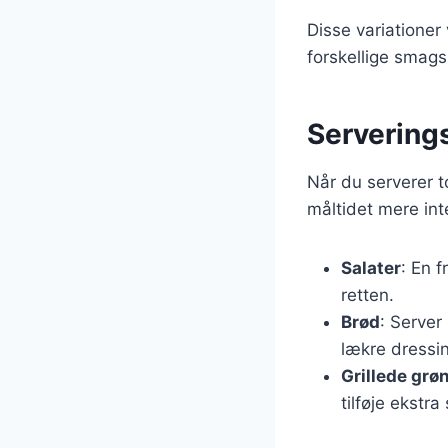
Disse variationer 
forskellige smag
Serverings
Når du serverer t
måltidet mere int
Salater
: En f
retten.
Brød
: Server
lækre dressi
Grillede grø
tilføje ekstra