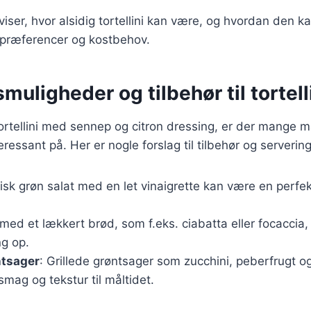
viser, hvor alsidig tortellini kan være, og hvordan den k
spræferencer og kostbehov.
muligheder og tilbehør til tortell
ortellini med sennep og citron dressing, er der mange m
eressant på. Her er nogle forslag til tilbehør og serveri
risk grøn salat med en let vinaigrette kan være en perfek
 med et lækkert brød, som f.eks. ciabatta eller focaccia,
ng op.
ntsager
: Grillede grøntsager som zucchini, peberfrugt 
 smag og tekstur til måltidet.