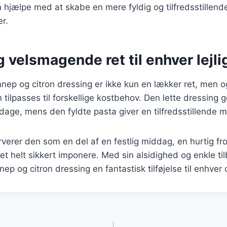
n hjælpe med at skabe en mere fyldig og tilfredsstillend
r.
 velsmagende ret til enhver lejl
nnep og citron dressing er ikke kun en lækker ret, men 
tilpasses til forskellige kostbehov. Den lette dressing g
dage, mens den fyldte pasta giver en tilfredsstillende 
erer den som en del af en festlig middag, en hurtig frok
ret helt sikkert imponere. Med sin alsidighed og enkle ti
nep og citron dressing en fantastisk tilføjelse til enhver 
gation