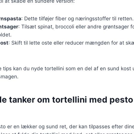
til at skabe en sundere version:
rnspasta
: Dette tilføjer fiber og næringsstoffer til retten.
ntsager
: Tilsæt spinat, broccoli eller andre grøntsager f
ldet.
 ost
: Skift til lette oste eller reducer mængden for at s
e tips kan du nyde tortellini som en del af en sund kost
smagen.
e tanker om tortellini med pesto
sto er en lækker og sund ret, der kan tilpasses efter din