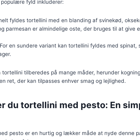
populære fyld inkluderer:
onelt fyldes tortellini med en blanding af svinekød, okse
 og parmesan er almindelige oste, der bruges til at give 
 For en sundere variant kan tortellini fyldes med spinat,
ager.
 tortellini tilberedes på mange måder, herunder kogning
 en ret, der kan tilpasses enhver smag og lejlighed.
r du tortellini med pesto: En sim
i med pesto er en hurtig og lækker måde at nyde denne p