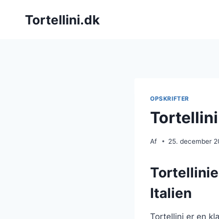
Fortsæt
Tortellini.dk
til
indhold
OPSKRIFTER
Tortellin
Af
25. december 
Tortellini
Italien
Tortellini er en 