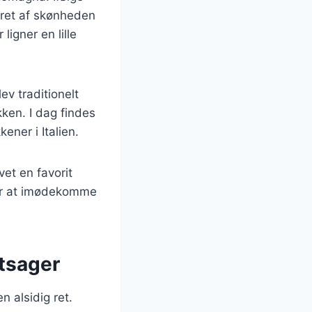
reret af skønheden
ligner en lille
lev traditionelt
kken. I dag findes
ener i Italien.
vet en favorit
for at imødekomme
øntsager
n alsidig ret.