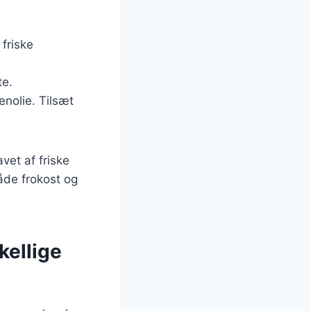
 friske
te.
enolie. Tilsæt
vet af friske
både frokost og
kellige