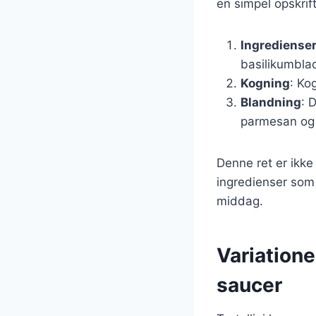
en simpel opskrift
Ingrediense
basilikumbla
Kogning
: Ko
Blandning
: 
parmesan og 
Denne ret er ikke
ingredienser som 
middag.
Variationer
saucer