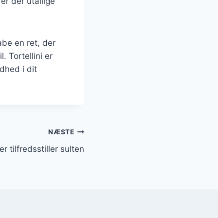
er der utallige
be en ret, der
. Tortellini er
dhed i dit
NÆSTE
 tilfredsstiller sulten