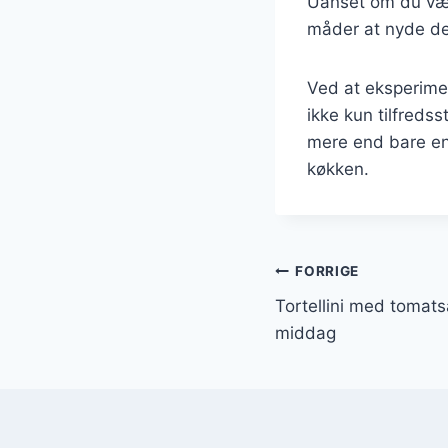
Uanset om du vælge
måder at nyde den
Ved at eksperimen
ikke kun tilfredss
mere end bare en
køkken.
Indlægsnavi
FORRIGE
Tortellini med tomats
middag