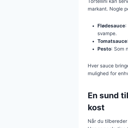
Tortellini kan s
markant. Nogle p
Flødesauce
:
svampe.
Tomatsauce
Pesto
: Som n
Hver sauce bringer
mulighed for enh
En sund til
kost
Når du tilbereder