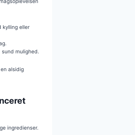
 smagsoplevelsen
 kylling eller
ag.
en sund mulighed.
 en alsidig
anceret
ige ingredienser.