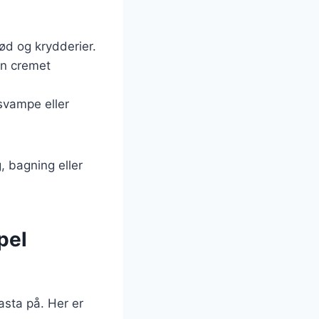
kød og krydderier.
en cremet
 svampe eller
, bagning eller
pel
asta på. Her er