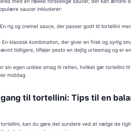
erveres med en række forskellige saucer, der kan ændre
opulære saucer inkluderer:
 En rig og cremet sauce, der passer godt til tortellini med
: En klassisk kombination, der giver en frisk og syrlig sm
ævnt tidligere, tilføjer pesto en dejlig urtesmag og er 
 sin egen unikke smag til retten, hvilket gør tortellini til
ver middag.
gang til tortellini: Tips til en bal
 tortellini, kan du gøre det sundere ved at vælge de rigt