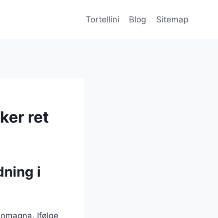
Tortellini
Blog
Sitemap
ker ret
dning i
-Romagna. Ifølge