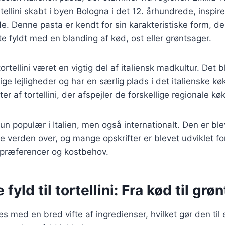
tellini skabt i byen Bologna i det 12. århundrede, inspi
e. Denne pasta er kendt for sin karakteristiske form, der 
te fyldt med en blanding af kød, ost eller grøntsager.
tortellini været en vigtig del af italiensk madkultur. Det b
ige lejligheder og har en særlig plads i det italienske kø
r af tortellini, der afspejler de forskellige regionale køkk
 kun populær i Italien, men også internationalt. Den er ble
e verden over, og mange opskrifter er blevet udviklet 
spræferencer og kostbehov.
 fyld til tortellini: Fra kød til gr
des med en bred vifte af ingredienser, hvilket gør den til e