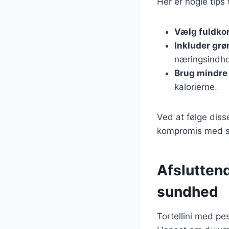
Her er nogle tips 
Vælg fuldko
Inkluder grø
næringsindho
Brug mindre
kalorierne.
Ved at følge diss
kompromis med 
Afsluttend
sundhed
Tortellini med pe