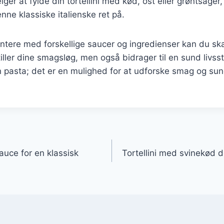
r at fylde din tortellini med kød, ost eller grøntsager, 
ne klassiske italienske ret på.
tere med forskellige saucer og ingredienser kan du ska
tiller dine smagsløg, men også bidrager til en sund livsstil
 pasta; det er en mulighed for at udforske smag og sun
gation
auce for en klassisk
Tortellini med svinekød der