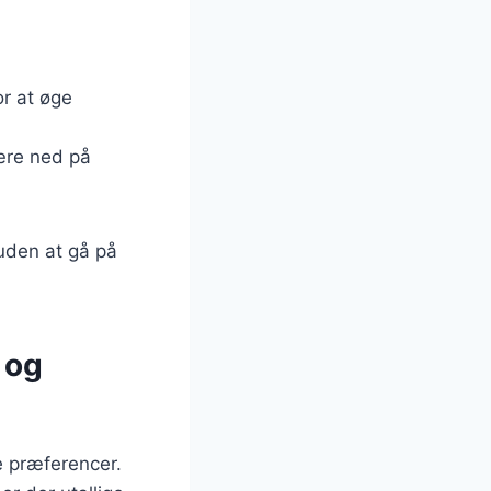
or at øge
kære ned på
 uden at gå på
 og
e præferencer.