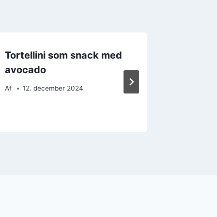
Tortellini som snack med
Tortell
avocado
den kød
Af
12. december 2024
Af
28. 