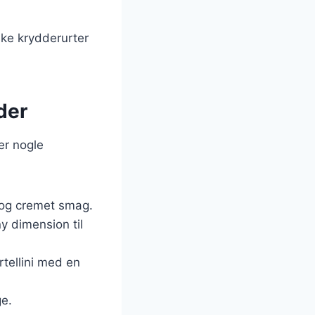
ske krydderurter
der
er nogle
g og cremet smag.
ny dimension til
ortellini med en
ge.