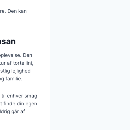
nere. Den kan
asan
oplevelse. Den
af tortellini,
tlig lejlighed
g familie.
s til enhver smag
t finde din egen
drig går af