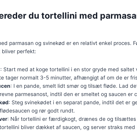
ereder du tortellini med parmas
 med parmasan og svinekød er en relativt enkel proces. Fø
t bliver perfekt:
i
: Start med at koge tortellini i en stor gryde med saltet 
te tager normalt 3-5 minutter, afhængigt af om de er fris
ucen
: I en pande, smelt lidt smør og tilsæt fløde. Lad de
revne parmesanost, indtil den er smeltet og saucen er 
ekød
: Steg svinekødet i en separat pande, indtil det er 
l flødesaucen og rør godt rundt.
ver
: Når tortellini er færdigkogt, drænes de og tilsætte
å tortellini bliver dækket af saucen, og server straks me