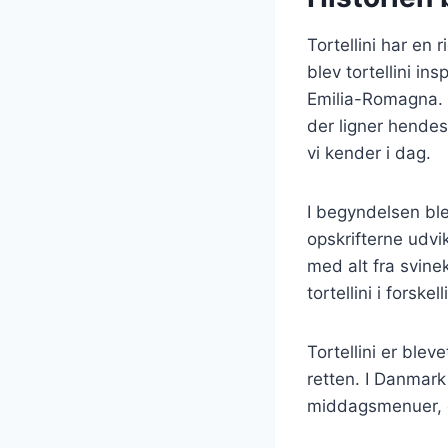
Tortellini har en r
blev tortellini in
Emilia-Romagna. 
der ligner hendes
vi kender i dag.
I begyndelsen ble
opskrifterne udvik
med alt fra svine
tortellini i forsk
Tortellini er ble
retten. I Danmark
middagsmenuer, og