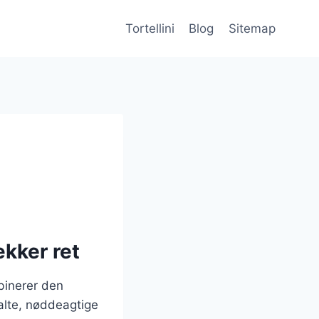
Tortellini
Blog
Sitemap
kker ret
mbinerer den
alte, nøddeagtige