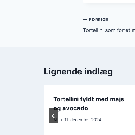
Indlægsnavi
FORRIGE
Tortellini som forret 
Lignende indlæg
on og
Tortellini fyldt med majs
og avocado
Af
11. december 2024