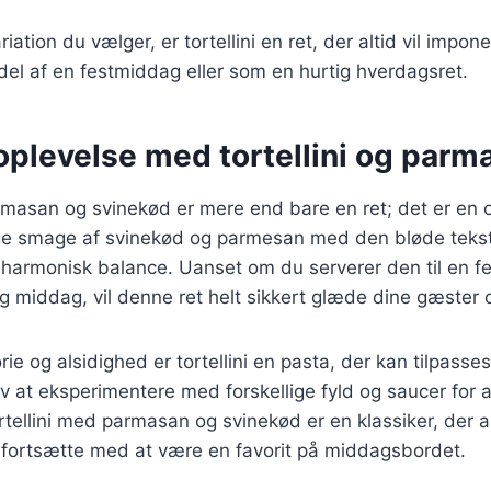
iation du vælger, er tortellini en ret, der altid vil impo
el af en festmiddag eller som en hurtig hverdagsret.
plevelse med tortellini og parm
rmasan og svinekød er mere end bare en ret; det er en 
e smage af svinekød og parmesan med den bløde tekstur 
 harmonisk balance. Uanset om du serverer den til en fes
ig middag, vil denne ret helt sikkert glæde dine gæster o
rie og alsidighed er tortellini en pasta, der kan tilpasse
v at eksperimentere med forskellige fyld og saucer for a
ortellini med parmasan og svinekød er en klassiker, der al
 fortsætte med at være en favorit på middagsbordet.