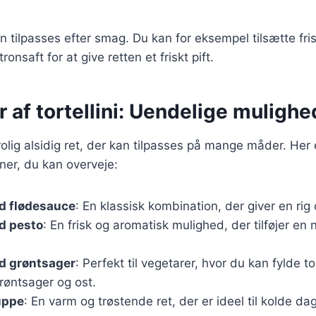
n tilpasses efter smag. Du kan for eksempel tilsætte fri
itronsaft for at give retten et friskt pift.
r af tortellini: Uendelige mulighe
trolig alsidig ret, der kan tilpasses på mange måder. Her 
ner, du kan overveje:
ed flødesauce
: En klassisk kombination, der giver en ri
ed pesto
: En frisk og aromatisk mulighed, der tilføjer en 
ed grøntsager
: Perfekt til vegetarer, hvor du kan fylde t
røntsager og ost.
suppe
: En varm og trøstende ret, der er ideel til kolde da