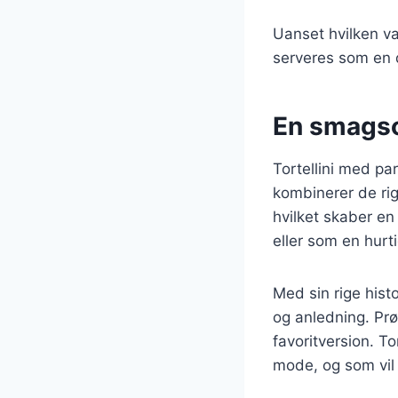
Uanset hvilken var
serveres som en d
En smagso
Tortellini med pa
kombinerer de rig
hvilket skaber en
eller som en hurt
Med sin rige histo
og anledning. Prø
favoritversion. T
mode, og som vil