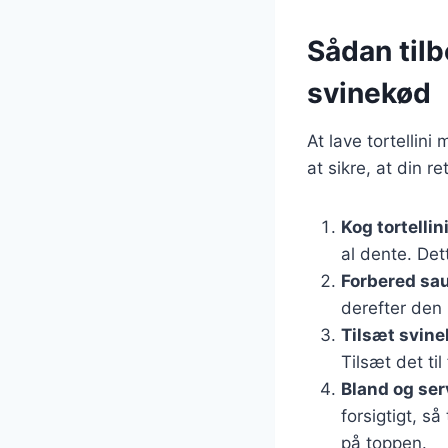
Sådan tilb
svinekød
At lave tortellini
at sikre, at din re
Kog tortellin
al dente. Det
Forbered sa
derefter den 
Tilsæt svin
Tilsæt det ti
Bland og ser
forsigtigt, s
på toppen.