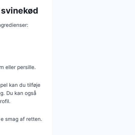
g svinekød
ngredienser:
 eller persille.
el kan du tilføje
ag. Du kan også
ofil.
de smag af retten.