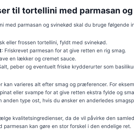
er til tortellini med parmasan o
llini med parmasan og svinekød skal du bruge følgende i
isk eller frossen tortellini, fyldt med svinekød.
t
: Friskrevet parmesan for at give retten en rig smag.
t lave en lækker og cremet sauce.
Salt, peber og eventuelt friske krydderurter som basilikum
r kan varieres alt efter smag og præferencer. For eksemp
inat eller svampe for at give retten ekstra fylde og sm
n anden type ost, hvis du ønsker en anderledes smagspr
 vælge kvalitetsingredienser, da de vil påvirke den samle
d parmesan kan gøre en stor forskel i den endelige ret.