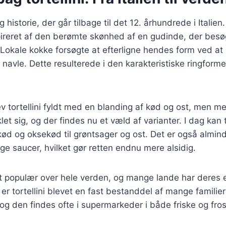
ig historie, der går tilbage til det 12. århundrede i Italie
spireret af den berømte skønhed af en gudinde, der besøgt
Lokale kokke forsøgte at efterligne hendes form ved at
 navle. Dette resulterede i den karakteristiske ringforme
v tortellini fyldt med en blanding af kød og ost, men m
let sig, og der findes nu et væld af varianter. I dag kan t
kød og oksekød til grøntsager og ost. Det er også alminde
ellige saucer, hvilket gør retten endnu mere alsidig.
vet populær over hele verden, og mange lande har deres 
 er tortellini blevet en fast bestanddel af mange familie
 den findes ofte i supermarkeder i både friske og fros