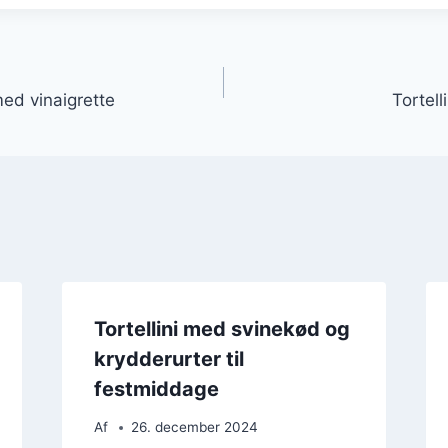
gation
med vinaigrette
Tortell
Tortellini med svinekød og
krydderurter til
festmiddage
Af
26. december 2024