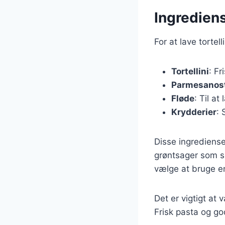
Ingrediens
For at lave torte
Tortellini
: Fr
Parmesanos
Fløde
: Til a
Krydderier
: 
Disse ingrediense
grøntsager som sp
vælge at bruge e
Det er vigtigt at
Frisk pasta og go