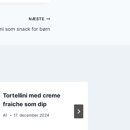
NÆSTE
ini som snack for børn
Tortellini med creme
Tortell
fraiche som dip
oliveno
Af
17. december 2024
Af
16. 