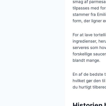
smag af parmesan
tilpasses med fors
stammer fra Emili
form, der ligner en
For at lave tort
ingredienser, her
serveres som hov
forskellige saucer
blandt mange.
En af de bedste t
hvilket gør den ti
du hurtigt tilber
Historien b