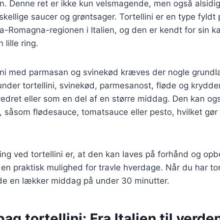
. Denne ret er ikke kun velsmagende, men også alsidig
kellige saucer og grøntsager. Tortellini er en type fyldt
a-Romagna-regionen i Italien, og den er kendt for sin ka
 lille ring.
ellini med parmasan og svinekød kræves der nogle grun
under tortellini, svinekød, parmesanost, fløde og krydder
edret eller som en del af en større middag. Den kan og
, såsom flødesauce, tomatsauce eller pesto, hvilket gør d
ing ved tortellini er, at den kan laves på forhånd og opb
l en praktisk mulighed for travle hverdage. Når du har tort
ede en lækker middag på under 30 minutter.
ag tortellini: Fra Italien til verde