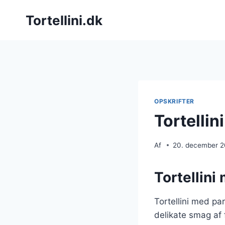
Fortsæt
Tortellini.dk
til
indhold
OPSKRIFTER
Tortelli
Af
20. december 
Tortellini
Tortellini med pa
delikate smag af