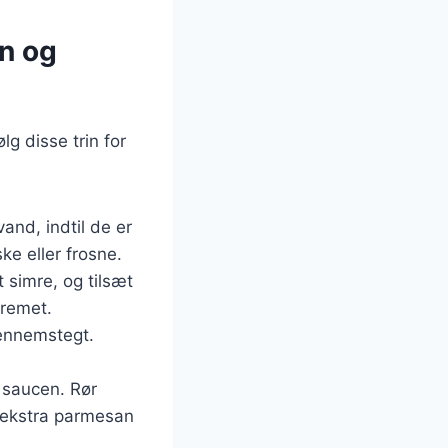
an og
lg disse trin for
vand, indtil de er
ke eller frosne.
t simre, og tilsæt
cremet.
gennemstegt.
s saucen. Rør
d ekstra parmesan