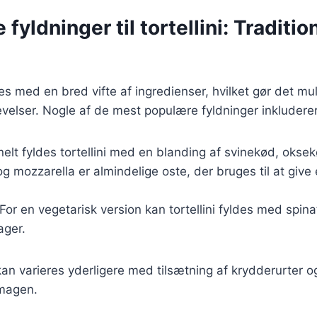
 fyldninger til tortellini: Traditio
des med en bred vifte af ingredienser, hvilket gør det mu
elser. Nogle af de mest populære fyldninger inkluderer
onelt fyldes tortellini med en blanding af svinekød, okse
 og mozzarella er almindelige oste, der bruges til at give
 For en vegetarisk version kan tortellini fyldes med spin
ager.
kan varieres yderligere med tilsætning af krydderurter og
smagen.