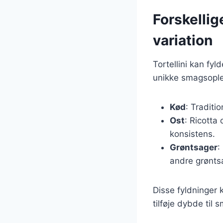
Forskellige
variation
Tortellini kan fyl
unikke smagsoplev
Kød
: Traditi
Ost
: Ricotta
konsistens.
Grøntsager
:
andre grønts
Disse fyldninger 
tilføje dybde til 