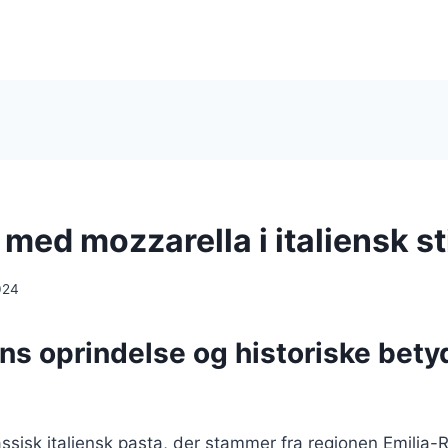
i med mozzarella i italiensk st
024
ens oprindelse og historiske bety
klassisk italiensk pasta, der stammer fra regionen Emilia