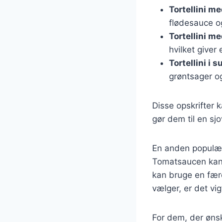
Tortellini m
flødesauce og
Tortellini m
hvilket giver
Tortellini i 
grøntsager og
Disse opskrifter 
gør dem til en sj
En anden populær 
Tomatsaucen kan 
kan bruge en fær
vælger, er det vig
For dem, der øns