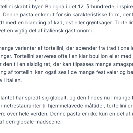
tellini skabt i byen Bologna i det 12. århundrede, inspi
. Denne pasta er kendt for sin karakteristiske form, der li
dt med en blanding af kød, ost eller grøntsager. Tortellin
vet en vigtig del af italiensk gastronomi.
ange varianter af tortellini, der spænder fra traditionelle
ger. Tortellini serveres ofte i en klar bouillon eller med 
ør den til en alsidig ret, der kan tilpasses mange smags
ing af tortellini kan også ses i de mange festivaler og b
i Italien.
laritet har spredt sig globalt, og den findes nu i mange 
rmetrestauranter til hjemmelavede måltider, tortellini er
re over hele verden. Denne pasta er ikke kun en del af it
af den globale madscene.