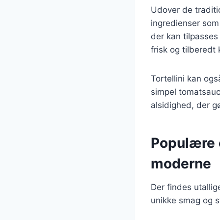
Udover de traditi
ingredienser som l
der kan tilpasses
frisk og tilbered
Tortellini kan og
simpel tomatsauce
alsidighed, der g
Populære o
moderne
Der findes utallig
unikke smag og st