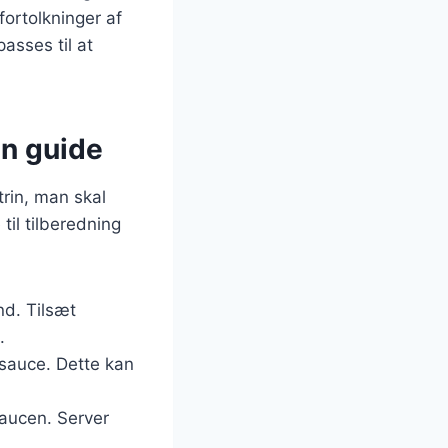
ortolkninger af
asses til at
rin guide
 trin, man skal
til tilberedning
nd. Tilsæt
.
 sauce. Dette kan
saucen. Server