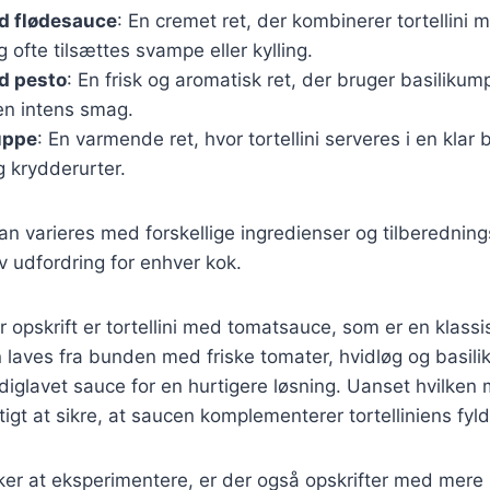
ed flødesauce
: En cremet ret, der kombinerer tortellini
 ofte tilsættes svampe eller kylling.
ed pesto
: En frisk og aromatisk ret, der bruger basiliku
 en intens smag.
suppe
: En varmende ret, hvor tortellini serveres i en klar
 krydderurter.
kan varieres med forskellige ingredienser og tilberednin
ov udfordring for enhver kok.
opskrift er tortellini med tomatsauce, som er en klassisk
laves fra bunden med friske tomater, hvidløg og basili
diglavet sauce for en hurtigere løsning. Uanset hvilke
tigt at sikre, at saucen komplementerer tortelliniens fyld
ker at eksperimentere, er der også opskrifter med mer