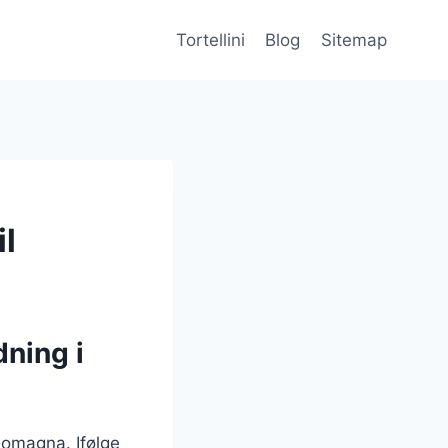
Tortellini
Blog
Sitemap
il
dning i
-Romagna. Ifølge