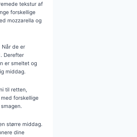
cremede tekstur af
nge forskellige
med mozzarella og
. Når de er
. Derefter
en er smeltet og
lig middag.
 til retten,
 med forskellige
l smagen.
en større middag.
onere dine