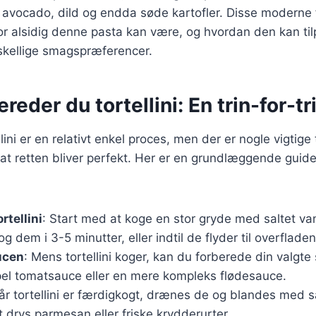
avocado, dild og endda søde kartofler. Disse moderne f
hvor alsidig denne pasta kan være, og hvordan den kan tilp
kellige smagspræferencer.
reder du tortellini: En trin-for-t
llini er en relativt enkel proces, men der er nogle vigtige
, at retten bliver perfekt. Her er en grundlæggende guide 
rtellini
: Start med at koge en stor gryde med saltet va
kog dem i 3-5 minutter, eller indtil de flyder til overfladen
ucen
: Mens tortellini koger, kan du forberede din valgte
el tomatsauce eller en mere kompleks flødesauce.
år tortellini er færdigkogt, drænes de og blandes med 
 drys parmesan eller friske krydderurter.