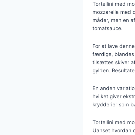
Tortellini med mo
mozzarella med de
måder, men en af
tomatsauce.
For at lave denne 
færdige, blandes
tilsættes skiver 
gylden. Resultatet
En anden variation
hvilket giver eks
krydderier som ba
Tortellini med mo
Uanset hvordan du