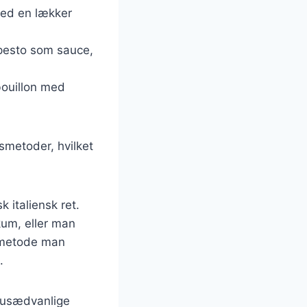
 med en lækker
mpesto som sauce,
 bouillon med
gsmetoder, hvilket
 italiensk ret.
kum, eller man
n metode man
.
e usædvanlige