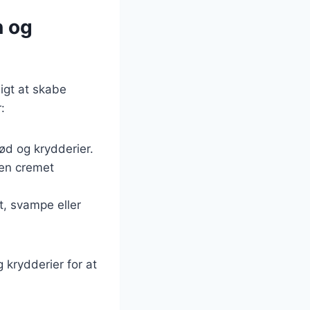
n og
ligt at skabe
:
kød og krydderier.
 en cremet
at, svampe eller
 krydderier for at