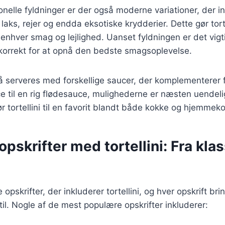
onelle fyldninger er der også moderne variationer, der i
aks, rejer og endda eksotiske krydderier. Dette gør tortell
 enhver smag og lejlighed. Uanset fyldningen er det vigti
t korrekt for at opnå den bedste smagsoplevelse.
så serveres med forskellige saucer, der komplementerer 
 til en rig flødesauce, mulighederne er næsten uendeli
ør tortellini til en favorit blandt både kokke og hjemmek
pskrifter med tortellini: Fra klass
e opskrifter, der inkluderer tortellini, og hver opskrift br
il. Nogle af de mest populære opskrifter inkluderer: