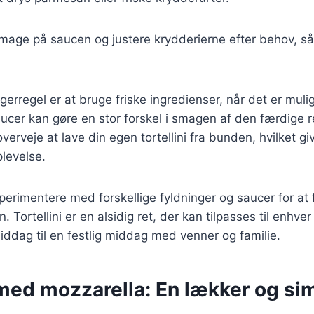
 smage på saucen og justere krydderierne efter behov, så
erregel er at bruge friske ingredienser, når det er mulig
er kan gøre en stor forskel i smagen af den færdige re
verveje at lave din egen tortellini fra bunden, hvilket g
levelse.
erimentere med forskellige fyldninger og saucer for at 
. Tortellini er en alsidig ret, der kan tilpasses til enhver 
ddag til en festlig middag med venner og familie.
 med mozzarella: En lækker og sim