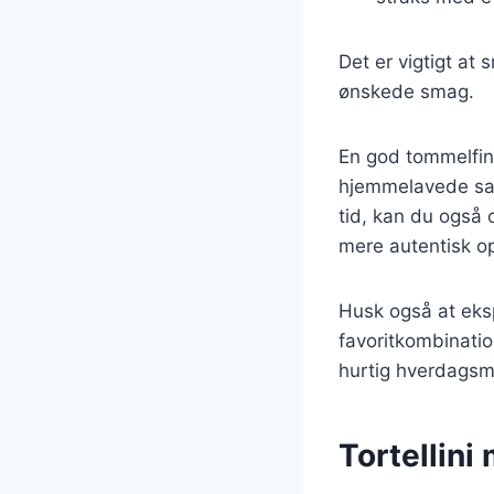
Det er vigtigt at
ønskede smag.
En god tommelfing
hjemmelavede sauc
tid, kan du også o
mere autentisk op
Husk også at eksp
favoritkombination
hurtig hverdagsmi
Tortellini