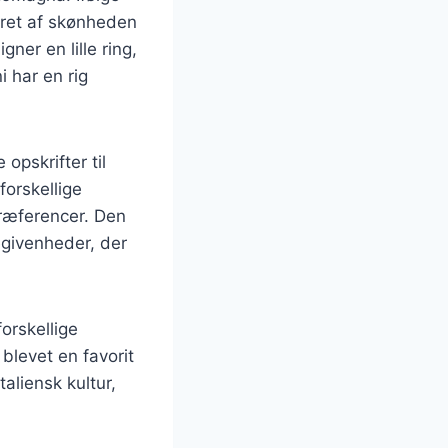
reret af skønheden
gner en lille ring,
i har en rig
 opskrifter til
forskellige
præferencer. Den
egivenheder, der
forskellige
 blevet en favorit
aliensk kultur,