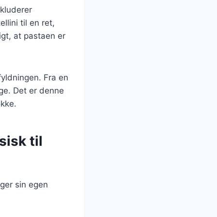
nkluderer
ini til en ret,
gt, at pastaen er
fyldningen. Fra en
ge. Det er denne
okke.
isk til
inger sin egen