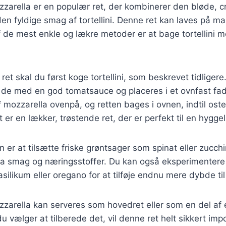
zzarella er en populær ret, der kombinerer den bløde, 
n fyldige smag af tortellini. Denne ret kan laves på ma
 de mest enkle og lækre metoder er at bage tortellini 
ret skal du først koge tortellini, som beskrevet tidligere
 de med en god tomatsauce og placeres i et ovnfast fad
af mozzarella ovenpå, og retten bages i ovnen, indtil ost
 er en lækker, trøstende ret, der er perfekt til en hygge
 er at tilsætte friske grøntsager som spinat eller zucchini
tra smag og næringsstoffer. Du kan også eksperimentere
silikum eller oregano for at tilføje endnu mere dybde ti
zzarella kan serveres som hovedret eller som en del af 
 vælger at tilberede det, vil denne ret helt sikkert imp