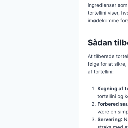
ingredienser som 
tortellini viser, 
imødekomme fors
Sådan tilbe
At tilberede torte
følge for at sikre
af tortellini:
Kogning af to
tortellini og 
Forbered sa
være en simp
Servering
: N
straks med et