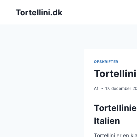
Fortsæt
Tortellini.dk
til
indhold
OPSKRIFTER
Tortellin
Af
17. december 2
Tortellini
Italien
Tortellini er en 