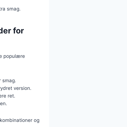
tra smag.
der for
gle populære
r smag.
rydret version.
re ret.
ten.
skombinationer og