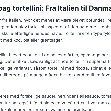
ag tortellini: Fra Italien til Danm
r fra Italien, hvor det menes at være blevet opfundet i r
egenden blev tortellini inspireret af den berømte skønh
skulle efterligne hendes navle. Tortellini er en type fyld
ldt med kød, ost eller grøntsager.
ellini blevet populært i de seneste årtier, og mange har 
 sig. Det er ikke usædvanligt at finde tortellini i superma
kellige varianter, såsom tortellini med ricotta, spinat elle
n tilberedes på mange måder, hvilket gør den til en favo
rveres med forskellige saucer, herunder flødesauce, tom
ur har også tilføjet sin egen vri på retten, hvor man ofte
lokale ingredienser som svampe og grøntsager.