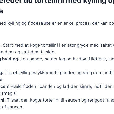
ereder du tortellini med kylling o
e
i med kylling og flødesauce er en enkel proces, der kan o
i
: Start med at koge tortellini i en stor gryde med saltet 
æn dem og sæt dem til side.
g hvidløg
: I en pande, sauter løg og hvidløg i lidt olie, in
g
: Tilsæt kyllingestykkerne til panden og steg dem, indti
e.
ucen
: Hæld fløden i panden og lad den simre, indtil den 
 smag til.
ini
: Tilsæt den kogte tortellini til saucen og rør godt ru
t af saucen.