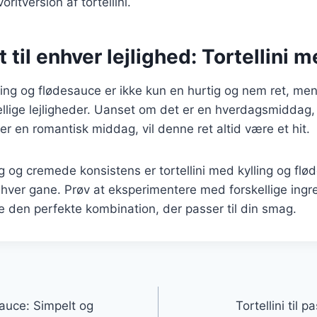
ritversion af tortellini.
 til enhver lejlighed: Tortellini m
lling og flødesauce er ikke kun en hurtig og nem ret, me
kellige lejligheder. Uanset om det er en hverdagsmiddag, 
 en romantisk middag, vil denne ret altid være et hit.
 og cremede konsistens er tortellini med kylling og flø
hver gane. Prøv at eksperimentere med forskellige ingr
de den perfekte kombination, der passer til din smag.
gation
sauce: Simpelt og
Tortellini til 