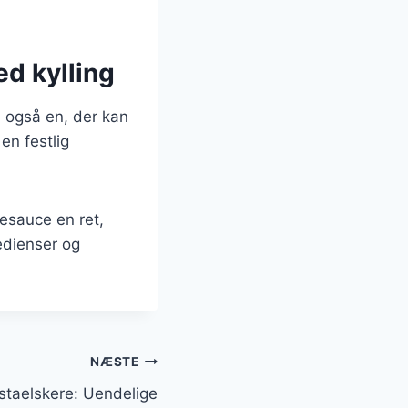
ed kylling
n også en, der kan
en festlig
desauce en ret,
edienser og
NÆSTE
pastaelskere: Uendelige