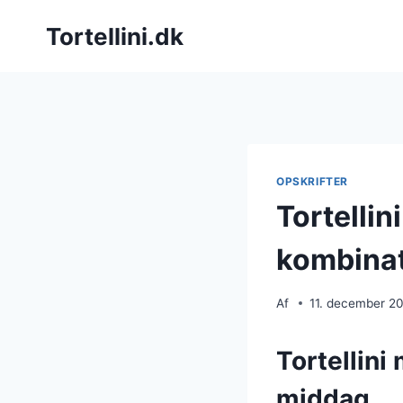
Fortsæt
Tortellini.dk
til
indhold
OPSKRIFTER
Tortellin
kombina
Af
11. december 2
Tortellini
middag