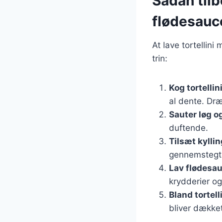
Sådan tilb
flødesauc
At lave tortellin
trin:
Kog tortellin
al dente. Dr
Sauter løg o
duftende.
Tilsæt kyllin
gennemstegt
Lav flødesa
krydderier og
Bland tortell
bliver dække