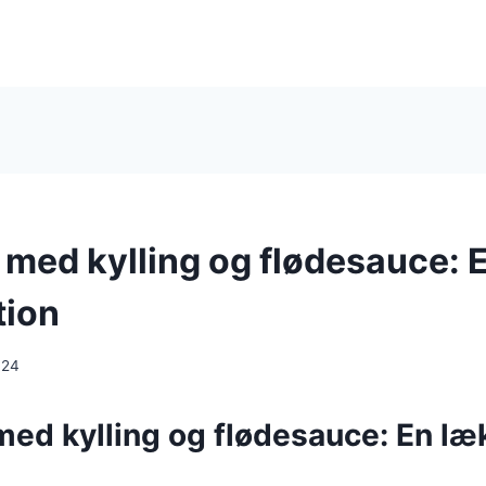
i med kylling og flødesauce: 
tion
024
 med kylling og flødesauce: En lækk