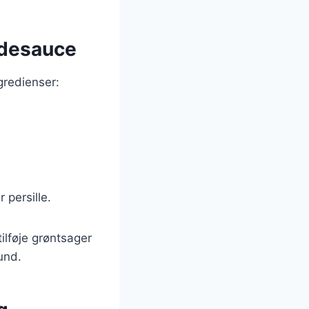
lødesauce
gredienser:
 persille.
ilføje grøntsager
und.