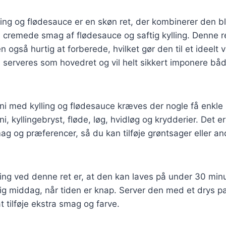
lling og flødesauce er en skøn ret, der kombinerer den b
n cremede smag af flødesauce og saftig kylling. Denne re
gså hurtig at forberede, hvilket gør den til et ideelt val
serveres som hovedret og vil helt sikkert imponere båd
llini med kylling og flødesauce kræves der nogle få enkle
ini, kyllingebryst, fløde, løg, hvidløg og krydderier. Det e
mag og præferencer, så du kan tilføje grøntsager eller an
ing ved denne ret er, at den kan laves på under 30 minu
rtig middag, når tiden er knap. Server den med et drys p
t tilføje ekstra smag og farve.