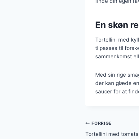
finde din egen favo
En skøn ret
Tortellini med ky
tilpasses til fors
sammenkomst eller
Med sin rige smag
der kan glæde en
saucer for at fin
Indlægsnavi
FORRIGE
Tortellini med tomat