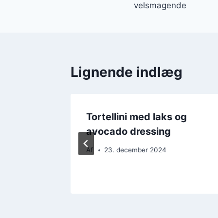
velsmagende
Lignende indlæg
tsager
Tortellini med laks og
avocado dressing
Af
23. december 2024