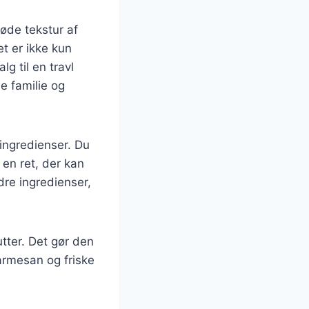
løde tekstur af
t er ikke kun
g til en travl
e familie og
 ingredienser. Du
r en ret, der kan
dre ingredienser,
tter. Det gør den
armesan og friske