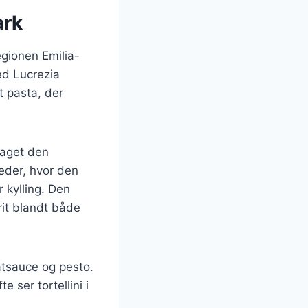
ark
egionen Emilia-
ed Lucrezia
t pasta, der
taget den
rkeder, hvor den
r kylling. Den
rit blandt både
atsauce og pesto.
 ser tortellini i