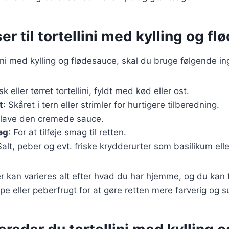
er til tortellini med kylling og f
llini med kylling og flødesauce, skal du bruge følgende in
isk eller tørret tortellini, fyldt med kød eller ost.
t
: Skåret i tern eller strimler for hurtigere tilberedning.
t lave den cremede sauce.
øg
: For at tilføje smag til retten.
Salt, peber og evt. friske krydderurter som basilikum eller
r kan varieres alt efter hvad du har hjemme, og du kan t
e eller peberfrugt for at gøre retten mere farverig og s