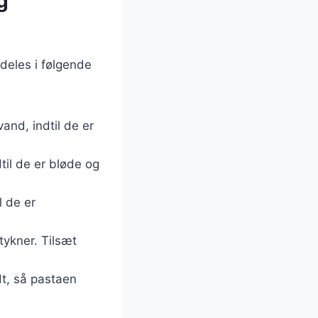
g
pdeles i følgende
vand, indtil de er
dtil de er bløde og
l de er
tykner. Tilsæt
ndt, så pastaen