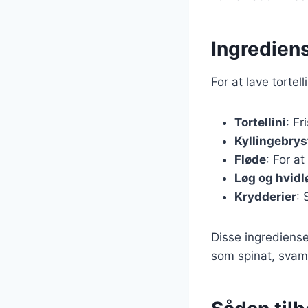
Ingrediens
For at lave torte
Tortellini
: Fr
Kyllingebrys
Fløde
: For a
Løg og hvidl
Krydderier
: 
Disse ingrediense
som spinat, svamp