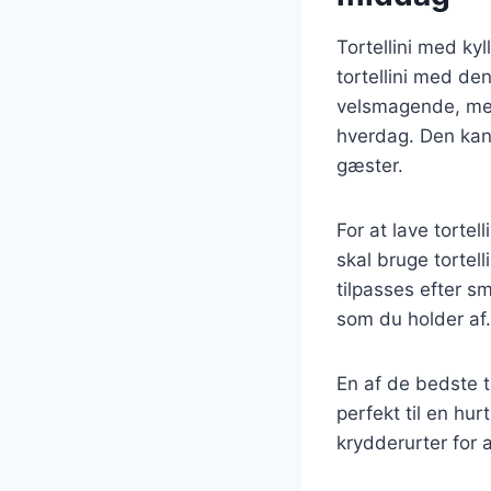
Tortellini med ky
tortellini med de
velsmagende, men o
hverdag. Den kan 
gæster.
For at lave torte
skal bruge tortell
tilpasses efter s
som du holder af.
En af de bedste t
perfekt til en hu
krydderurter for a