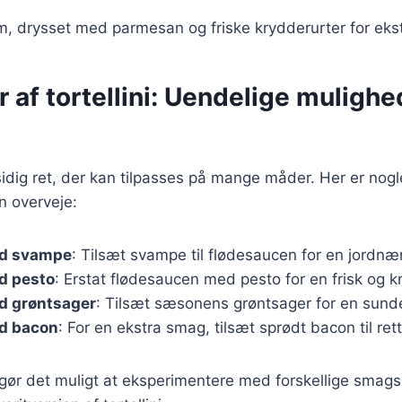
m, drysset med parmesan og friske krydderurter for eks
r af tortellini: Uendelige mulighe
alsidig ret, der kan tilpasses på mange måder. Her er no
n overveje:
ed svampe
: Tilsæt svampe til flødesaucen for en jordnæ
ed pesto
: Erstat flødesaucen med pesto for en frisk og k
ed grøntsager
: Tilsæt sæsonens grøntsager for en sunde
ed bacon
: For en ekstra smag, tilsæt sprødt bacon til ret
 gør det muligt at eksperimentere med forskellige smag