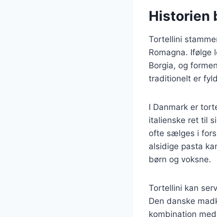
Historien b
Tortellini stamme
Romagna. Ifølge l
Borgia, og formen 
traditionelt er fy
I Danmark er tort
italienske ret til
ofte sælges i fors
alsidige pasta ka
børn og voksne.
Tortellini kan se
Den danske madkult
kombination med 