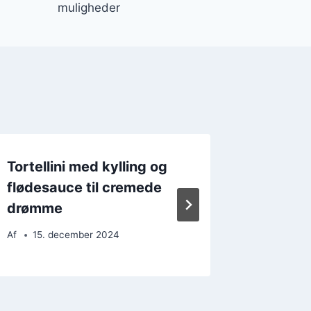
muligheder
Tortellini med kylling og
Tortell
flødesauce til cremede
lime dr
drømme
Af
16. 
Af
15. december 2024