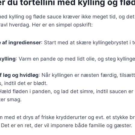
r du tortellini med kylling og fl
 med kylling og fløde sauce kræver ikke meget tid, og det 
ravl hverdag. Her er en simpel opskrift:
 af ingredienser
: Start med at skære kyllingebrystet i 
kylling
: Varm en pande op med lidt olie, og steg kyllinge
f løg og hvidløg
: Når kyllingen er næsten færdig, tilsæt
 indtil det er blødt.
Hæld fløden i panden, og lad det simre, indtil saucen er
ter smag.
m med et drys af friske krydderurter og evt. et stykke brø
Det er en ret, der vil imponere både familie og gæster.