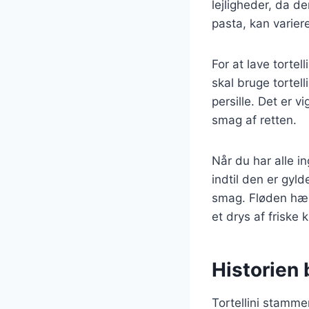
lejligheder, da d
pasta, kan variere
For at lave tortel
skal bruge tortell
persille. Det er v
smag af retten.
Når du har alle i
indtil den er gyl
smag. Fløden hæld
et drys af friske 
Historien b
Tortellini stamme