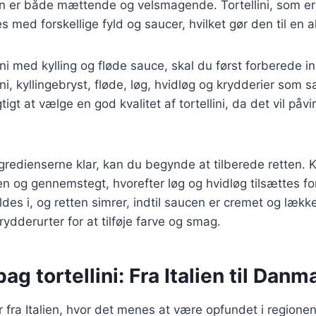
en er både mættende og velsmagende. Tortellini, som er 
s med forskellige fyld og saucer, hvilket gør den til en al
lini med kylling og fløde sauce, skal du først forberede 
ini, kyllingebryst, fløde, løg, hvidløg og krydderier som s
igtigt at vælge en god kvalitet af tortellini, da det vil p
ngredienserne klar, kan du begynde at tilberede retten. K
den og gennemstegt, hvorefter løg og hvidløg tilsættes fo
es i, og retten simrer, indtil saucen er cremet og lækk
krydderurter for at tilføje farve og smag.
ag tortellini: Fra Italien til Danm
r fra Italien, hvor det menes at være opfundet i regionen