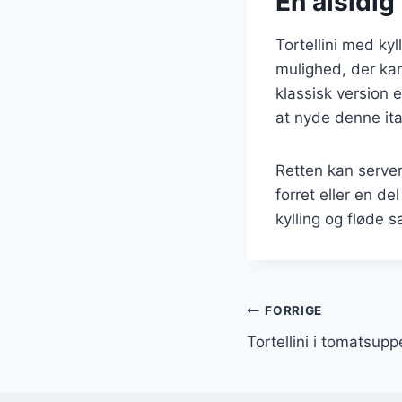
En alsidig 
Tortellini med ky
mulighed, der kan
klassisk version 
at nyde denne ita
Retten kan serve
forret eller en d
kylling og fløde s
Indlægsnavi
FORRIGE
Tortellini i tomatsup