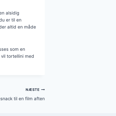
en alsidig
u er til en
 der altid en måde
asses som en
il tortellini med
NÆSTE
 snack til en film aften