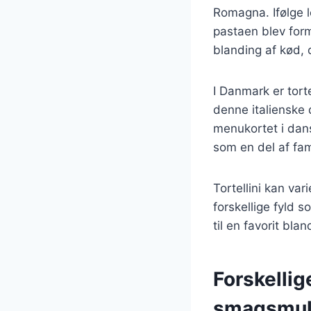
Romagna. Ifølge le
pastaen blev forme
blanding af kød, o
I Danmark er tort
denne italienske d
menukortet i dans
som en del af fa
Tortellini kan var
forskellige fyld 
til en favorit bl
Forskellig
smagsmul