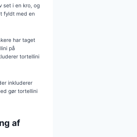
 set i en kro, og
lt fyldt med en
skere har taget
lini på
derer tortellini
der inkluderer
d gør tortellini
ing af