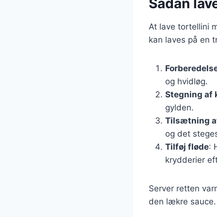
Sådan lave
At lave tortellini
kan laves på en t
Forberedelse
og hvidløg.
Stegning af 
gylden.
Tilsætning a
og det steges,
Tilføj fløde
: 
krydderier ef
Server retten var
den lækre sauce. 