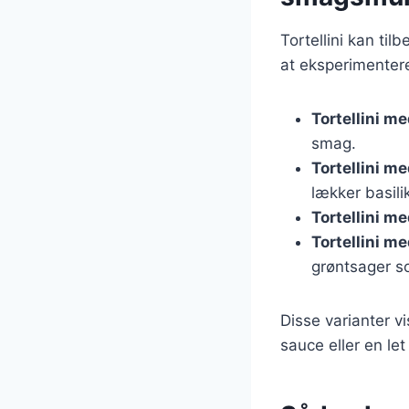
Tortellini kan ti
at eksperimenter
Tortellini m
smag.
Tortellini m
lækker basil
Tortellini m
Tortellini m
grøntsager s
Disse varianter v
sauce eller en let