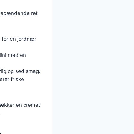
en spændende ret
s for en jordnær
llini med en
rlig og sød smag.
erer friske
trækker en cremet
.