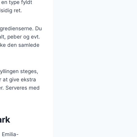
en type fyldt
sidig ret.
ingredienserne. Du
alt, peber og evt.
åvirke den samlede
yllingen steges,
r at give ekstra
er. Serveres med
ark
 Emilia-