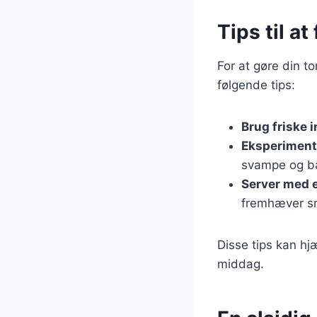
Tips til at
For at gøre din t
følgende tips:
Brug friske 
Eksperiment
svampe og b
Server med e
fremhæver s
Disse tips kan h
middag.