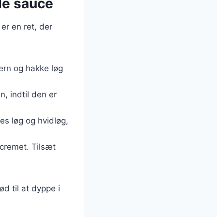
øde sauce
er en ret, der
tern og hakke løg
n, indtil den er
tes løg og hvidløg,
 cremet. Tilsæt
d til at dyppe i