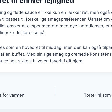
ret til enhver lejlighed
lling og fløde sauce er ikke kun en lækker ret, men også 
 tilpasses til forskellige smagspræferencer. Uanset om d
eller ønsker at eksperimentere med nye ingredienser, er
lienske delikatesse på.
res som en hovedret til middag, men den kan også tilp
el af en buffet. Med sin rige smag og cremede konsistens v
auce helt sikkert blive en favorit i dit hjem.
gation
pe for varmen
Tortellini som