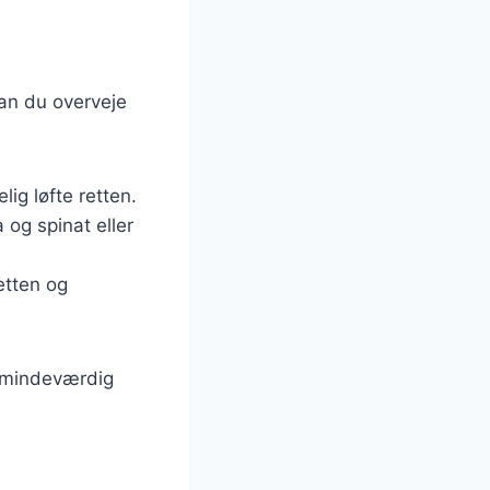
kan du overveje
lig løfte retten.
ta og spinat eller
etten og
 mindeværdig