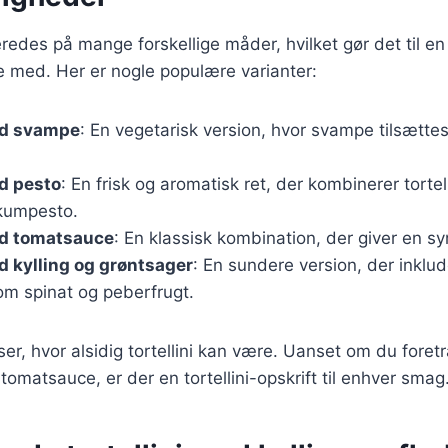
lberedes på mange forskellige måder, hvilket gør det til 
e med. Her er nogle populære varianter:
ed svampe
: En vegetarisk version, hvor svampe tilsætte
ed pesto
: En frisk og aromatisk ret, der kombinerer torte
ikumpesto.
ed tomatsauce
: En klassisk kombination, der giver en sy
ed kylling og grøntsager
: En sundere version, der inklud
om spinat og peberfrugt.
iser, hvor alsidig tortellini kan være. Uanset om du fore
 tomatsauce, er der en tortellini-opskrift til enhver smag