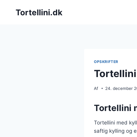
Fortsæt
Tortellini.dk
til
indhold
OPSKRIFTER
Tortellin
Af
24. december 
Tortellini
Tortellini med ky
saftig kylling og