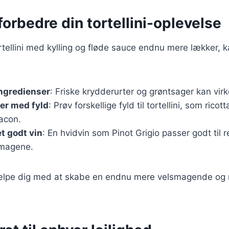
 forbedre din tortellini-oplevelse
ortellini med kylling og fløde sauce endnu mere lækker, 
ingredienser
: Friske krydderurter og grøntsager kan virke
er med fyld
: Prøv forskellige fyld til tortellini, som ricot
acon.
t godt vin
: En hvidvin som Pinot Grigio passer godt til r
magene.
jælpe dig med at skabe en endnu mere velsmagende og