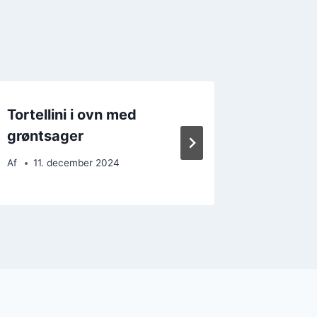
Tortellini i ovn med
Tortell
grøntsager
der im
Af
11. december 2024
Af
14. 