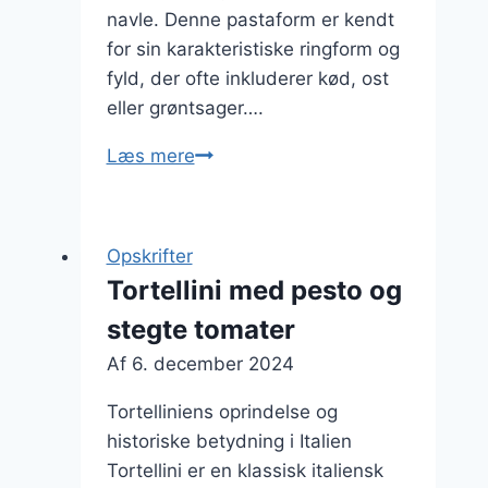
navle. Denne pastaform er kendt
for sin karakteristiske ringform og
fyld, der ofte inkluderer kød, ost
eller grøntsager….
Tortellini
Læs mere
med
kylling
og
Opskrifter
grøntsager
Tortellini med pesto og
i
stegte tomater
flødesauce
Af
6. december 2024
Tortelliniens oprindelse og
historiske betydning i Italien
Tortellini er en klassisk italiensk