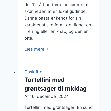
det 12. århundrede, inspireret af
skønheden af en lokal gudinde.
Denne pasta er kendt for sin
karakteristiske form, der ligner en
lille ring eller en knap, og den er
ofte…
Tortellini
Læs mere
med
friske
urter
Opskrifter
og
Tortellini med
olivenolie
grøntsager til middag
Af
16. december 2024
Tortellini med grøntsager: En sund