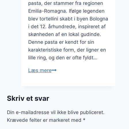
pasta, der stammer fra regionen
Emilia-Romagna. Ifølge legenden
blev tortellini skabt i byen Bologna
i det 12. århundrede, inspireret af
skønheden af en lokal gudinde.
Denne pasta er kendt for sin
karakteristiske form, der ligner en
lille ring, og den er ofte fyldt…
Tortellini
Læs mere
med
pesto
og
Skriv et svar
stegte
tomater
Din e-mailadresse vil ikke blive publiceret.
Krævede felter er markeret med
*