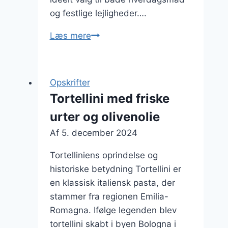
og festlige lejligheder….
Tortellini
Læs mere
med
kylling
i
Opskrifter
lækker
Tortellini med friske
flødesauce
urter og olivenolie
Af
5. december 2024
Tortelliniens oprindelse og
historiske betydning Tortellini er
en klassisk italiensk pasta, der
stammer fra regionen Emilia-
Romagna. Ifølge legenden blev
tortellini skabt i byen Bologna i