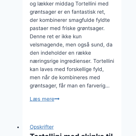
og lækker middag Tortellini med
grøntsager er en fantastisk ret,
der kombinerer smagfulde fyldte
pastaer med friske grøntsager.
Denne ret er ikke kun
velsmagende, men også sund, da
den indeholder en række
næringsrige ingredienser. Tortellini
kan laves med forskellige fyld,
men når de kombineres med
grøntsager, får man en farverig…
Tortellini
Læs mere
med
grøntsager
til
Opskrifter
middag