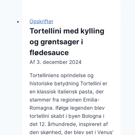
med
skinke
til
Opskrifter
en
Tortellini med kylling
hurtig
og grøntsager i
middag
flødesauce
Af
3. december 2024
Tortelliniens oprindelse og
historiske betydning Tortellini er
en klassisk italiensk pasta, der
stammer fra regionen Emilia-
Romagna. Ifølge legenden blev
tortellini skabt i byen Bologna i
det 12. århundrede, inspireret af
den skønhed, der blev set i Venus’