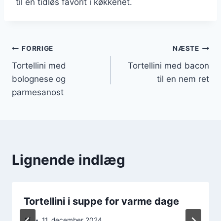
til en tidløs favorit i køkkenet.
Indlægsnavigation
FORRIGE
NÆSTE
Tortellini med
Tortellini med bacon
bolognese og
til en nem ret
parmesanost
Lignende indlæg
Tortellini i suppe for varme dage
Af
11. december 2024