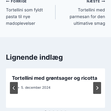
Indlægsnavigation
FORRIGE
NÆSTE
Tortellini som fyldt
Tortellini med
pasta til nye
parmesan for den
madoplevelser
ultimative smag
Lignende indlæg
Tortellini med grøntsager og ricotta
Af
5. december 2024