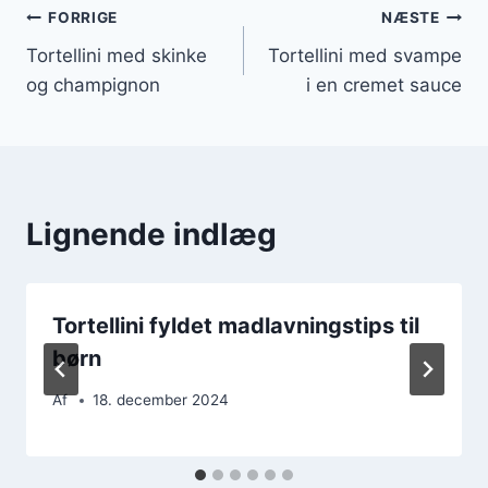
Indlægsnavigation
FORRIGE
NÆSTE
Tortellini med skinke
Tortellini med svampe
og champignon
i en cremet sauce
Lignende indlæg
Tortellini fyldet madlavningstips til
børn
Af
18. december 2024