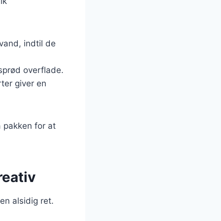
ik
vand, indtil de
sprød overflade.
rter giver en
å pakken for at
reativ
en alsidig ret.