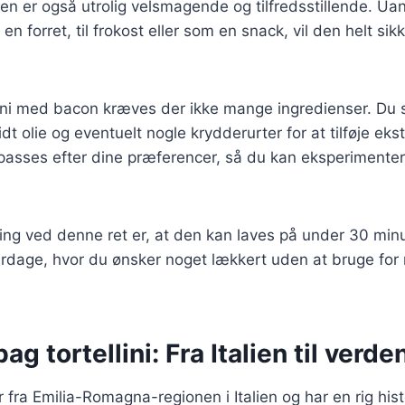
en er også utrolig velsmagende og tilfredsstillende. U
n forret, til frokost eller som en snack, vil den helt si
llini med bacon kræves der ikke mange ingredienser. Du 
 lidt olie og eventuelt nogle krydderurter for at tilføje ek
ilpasses efter dine præferencer, så du kan eksperimente
ing ved denne ret er, at den kan laves på under 30 minu
hverdage, hvor du ønsker noget lækkert uden at bruge for 
ag tortellini: Fra Italien til verde
 fra Emilia-Romagna-regionen i Italien og har en rig hist