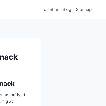
Tortellini
Blog
Sitemap
snack
snack
 smag af fyldt
rtig at