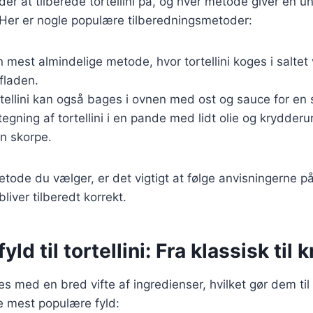
r at tilberede tortellini på, og hver metode giver en un
Her er nogle populære tilberedningsmetoder:
n mest almindelige metode, hvor tortellini koges i saltet 
rfladen.
rtellini kan også bages i ovnen med ost og sauce for en 
tegning af tortellini i en pande med lidt olie og krydderu
n skorpe.
tode du vælger, er det vigtigt at følge anvisningerne p
 bliver tilberedt korrekt.
ld til tortellini: Fra klassisk til k
des med en bred vifte af ingredienser, hvilket gør dem til 
e mest populære fyld: