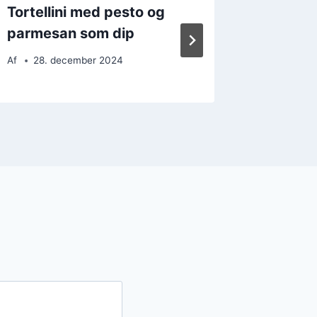
Tortellini med pesto og
Tortell
parmesan som dip
ost
Af
28. december 2024
Af
3. d