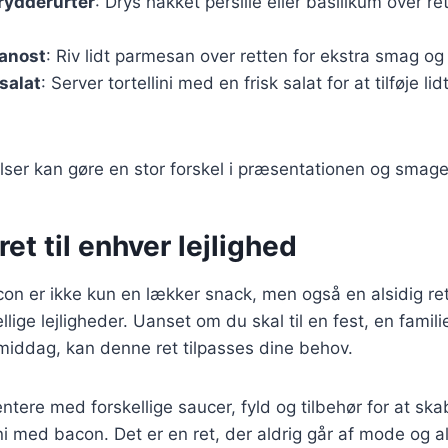
rydderurter
: Drys hakket persille eller basilikum over ret
anost
: Riv lidt parmesan over retten for ekstra smag og 
salat
: Server tortellini med en frisk salat for at tilføje l
jelser kan gøre en stor forskel i præsentationen og smagen
ret til enhver lejlighed
con er ikke kun en lækker snack, men også en alsidig re
kellige lejligheder. Uanset om du skal til en fest, en famili
middag, kan denne ret tilpasses dine behov.
tere med forskellige saucer, fyld og tilbehør for at sk
ini med bacon. Det er en ret, der aldrig går af mode og al