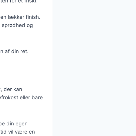
ten for et friskt
en lækker finish.
idt sprødhed og
 af din ret.
t, der kan
efrokost eller bare
abe din egen
tid vil være en