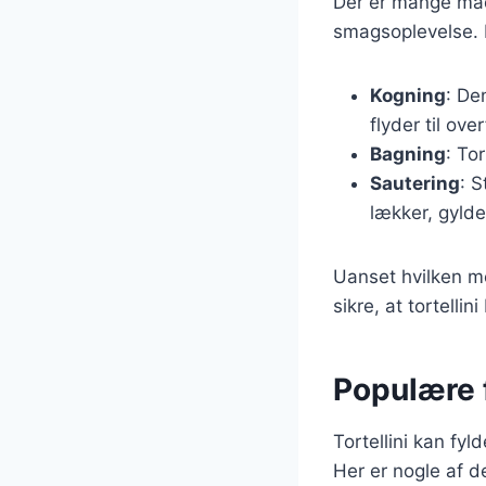
Der er mange måde
smagsoplevelse. 
Kogning
: De
flyder til ove
Bagning
: To
Sautering
: S
lækker, gylde
Uanset hvilken me
sikre, at tortellini
Populære fy
Tortellini kan fyl
Her er nogle af d