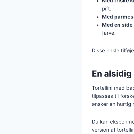
Med friske k
pift.
Med parmes
Med en side 
farve.
Disse enkle tilfø
En alsidig 
Tortellini med ba
tilpasses til fors
ønsker en hurtig 
Du kan eksperimen
version af tortell