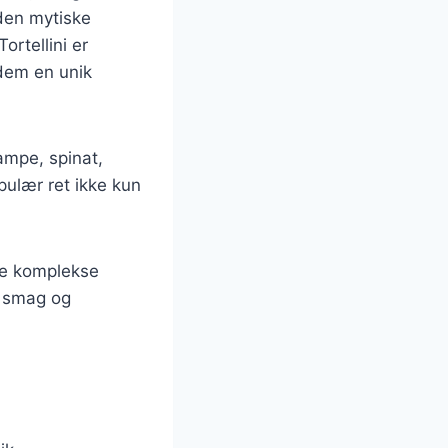
 den mytiske
ortellini er
 dem en unik
ampe, spinat,
opulær ret ikke kun
re komplekse
r smag og