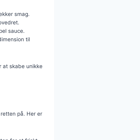
lækker smag.
hovedret.
pel sauce.
dimension til
or at skabe unikke
retten på. Her er