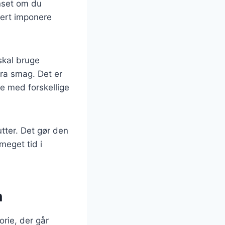
anset om du
kkert imponere
skal bruge
stra smag. Det er
re med forskellige
tter. Det gør den
meget tid i
n
orie, der går