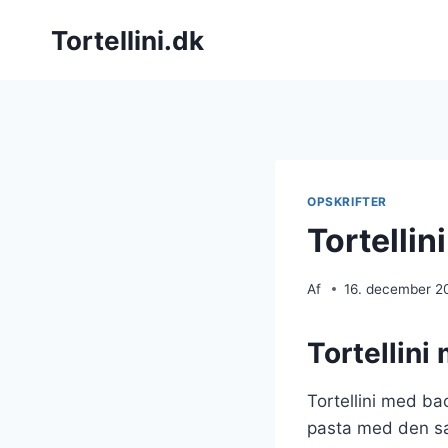
Fortsæt
Tortellini.dk
til
indhold
OPSKRIFTER
Tortellin
Af
16. december 2
Tortellini
Tortellini med ba
pasta med den sal