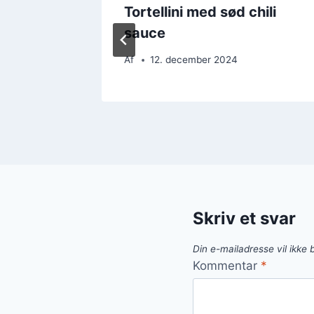
ed laks
Tortellini med sød chili
sauce
Af
12. december 2024
Skriv et svar
Din e-mailadresse vil ikke b
Kommentar
*