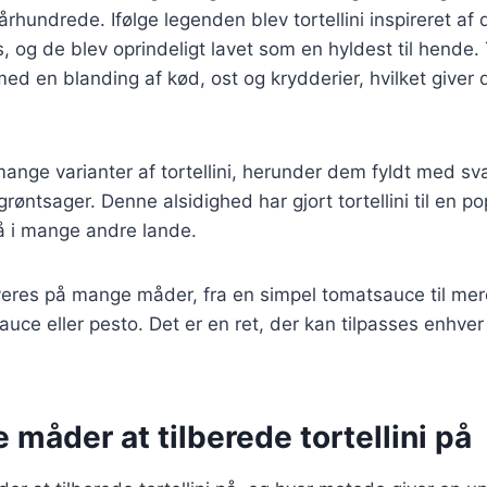
. århundrede. Ifølge legenden blev tortellini inspireret af
 og de blev oprindeligt lavet som en hyldest til hende. T
 med en blanding af kød, ost og krydderier, hvilket giver
mange varianter af tortellini, herunder dem fyldt med sv
røntsager. Denne alsidighed har gjort tortellini til en p
så i mange andre lande.
rveres på mange måder, fra en simpel tomatsauce til me
auce eller pesto. Det er en ret, der kan tilpasses enhve
e måder at tilberede tortellini på