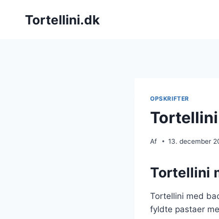
Fortsæt
Tortellini.dk
til
indhold
OPSKRIFTER
Tortellin
Af
13. december 2
Tortellini
Tortellini med ba
fyldte pastaer me