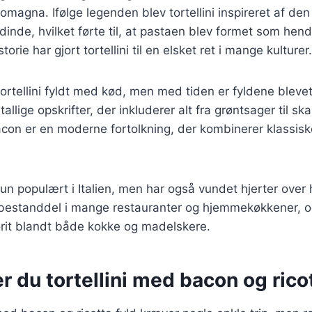
omagna. Ifølge legenden blev tortellini inspireret af de
inde, hvilket førte til, at pastaen blev formet som hen
orie har gjort tortellini til en elsket ret i mange kulturer.
 tortellini fyldt med kød, men med tiden er fyldene bleve
allige opskrifter, der inkluderer alt fra grøntsager til skal
con er en moderne fortolkning, der kombinerer klassisk
 kun populært i Italien, men har også vundet hjerter over
t bestanddel i mange restauranter og hjemmekøkkener, o
vorit blandt både kokke og madelskere.
r du tortellini med bacon og ricot