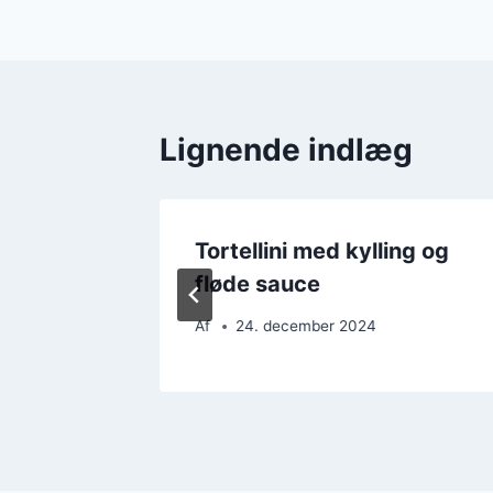
Lignende indlæg
k
Tortellini med kylling og
fløde sauce
Af
24. december 2024