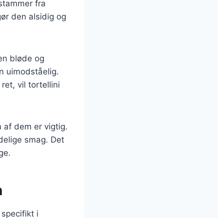
 stammer fra
gør den alsidig og
en bløde og
n uimodståelig.
, vil tortellini
 af dem er vigtig.
ndelige smag. Det
ge.
n
specifikt i