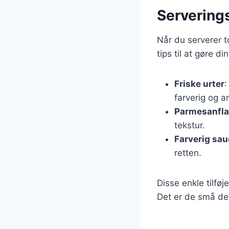
Serverings
Når du serverer t
tips til at gøre 
Friske urter
:
farverig og a
Parmesanfla
tekstur.
Farverig sa
retten.
Disse enkle tilfø
Det er de små deta