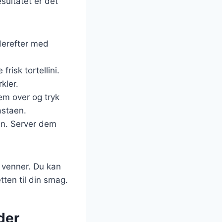
esultatet er det
 derefter med
risk tortellini.
kler.
dem over og tryk
astaen.
aden. Server dem
g venner. Du kan
tten til din smag.
der