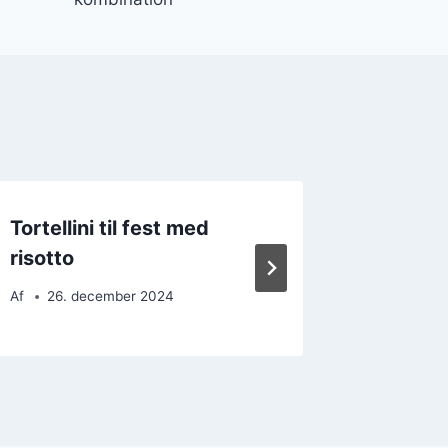
Tortellini til fest med
Tortell
risotto
sauce
Af
26. december 2024
Af
12. 