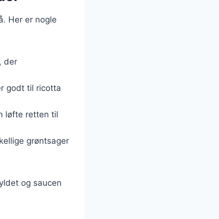
å. Her er nogle
, der
 godt til ricotta
løfte retten til
skellige grøntsager
 fyldet og saucen