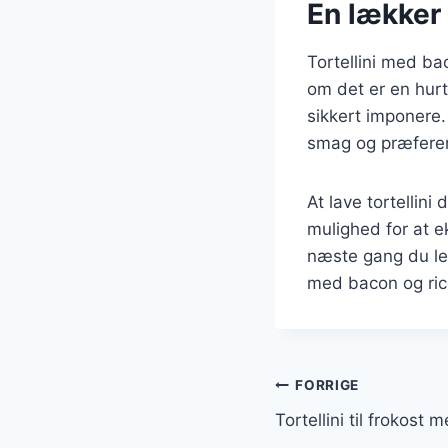
En lækker 
Tortellini med bac
om det er en hurt
sikkert imponere.
smag og præfere
At lave tortellini
mulighed for at e
næste gang du lede
med bacon og ricot
Indlægsnavi
FORRIGE
Tortellini til frokost 