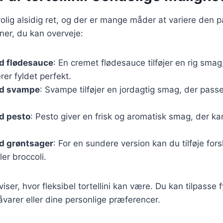
trolig alsidig ret, og der er mange måder at variere den p
ner, du kan overveje:
ed flødesauce
: En cremet flødesauce tilføjer en rig smag
er fyldet perfekt.
ed svampe
: Svampe tilføjer en jordagtig smag, der passer
ed pesto
: Pesto giver en frisk og aromatisk smag, der kan 
ed grøntsager
: For en sundere version kan du tilføje for
ler broccoli.
viser, hvor fleksibel tortellini kan være. Du kan tilpasse
varer eller dine personlige præferencer.