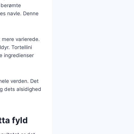
n berømte
des navle. Denne
t mere varierede.
dyr. Tortellini
e ingredienser
 hele verden. Det
g dets alsidighed
ta fyld