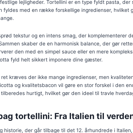
stlige lejligheder. Tortellini er en type fyldt pasta, der
an fyldes med en række forskellige ingredienser, hvilket 
mange.
 sprød tekstur og en intens smag, der komplementerer d
 Sammen skaber de en harmonisk balance, der gør rette
erer den med en simpel sauce eller en mere kompleks ret
tta fyld helt sikkert imponere dine gæster.
 ret kræves der ikke mange ingredienser, men kvaliteten
ricotta og kvalitetsbacon vil gøre en stor forskel i den e
 tilberedes hurtigt, hvilket gør den ideel til travle hverda
ag tortellini: Fra Italien til verde
ig historie, der går tilbage til det 12. århundrede i Italien, 