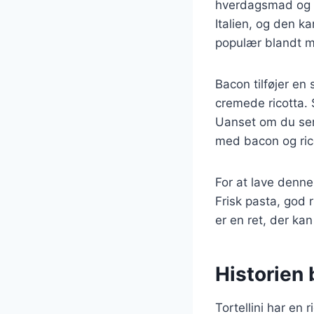
hverdagsmad og fe
Italien, og den k
populær blandt 
Bacon tilføjer en
cremede ricotta.
Uanset om du serv
med bacon og rico
For at lave denne
Frisk pasta, god 
er en ret, der kan
Historien b
Tortellini har en r