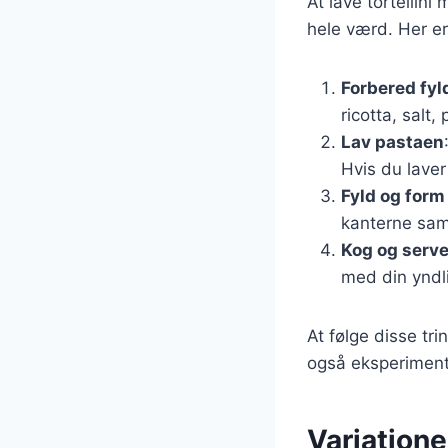
At lave tortellini
hele værd. Her er
Forbered fyl
ricotta, salt
Lav pastaen
Hvis du laver
Fyld og form 
kanterne samm
Kog og serve
med din yndli
At følge disse tri
også eksperimente
Variatione