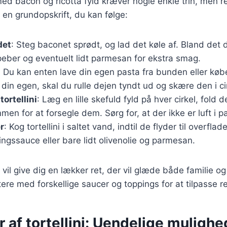
 med bacon og ricotta fyld kræver nogle enkle trin, men r
 en grundopskrift, du kan følge:
det
: Steg baconet sprødt, og lad det køle af. Bland det
, peber og eventuelt lidt parmesan for ekstra smag.
: Du kan enten lave din egen pasta fra bunden eller købe f
 din egen, skal du rulle dejen tyndt ud og skære den i cir
tortellini
: Læg en lille skefuld fyld på hver cirkel, fold 
en for at forsegle dem. Sørg for, at der ikke er luft i p
r
: Kog tortellini i saltet vand, indtil de flyder til overfl
ngssauce eller bare lidt olivenolie og parmesan.
n vil give dig en lækker ret, der vil glæde både familie o
re med forskellige saucer og toppings for at tilpasse re
r af tortellini: Uendelige mulighe