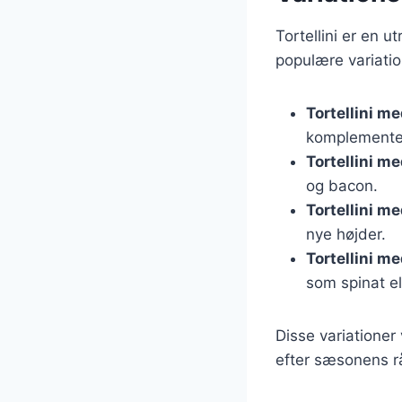
Tortellini er en u
populære variatio
Tortellini m
komplementer
Tortellini m
og bacon.
Tortellini m
nye højder.
Tortellini m
som spinat el
Disse variationer 
efter sæsonens rå