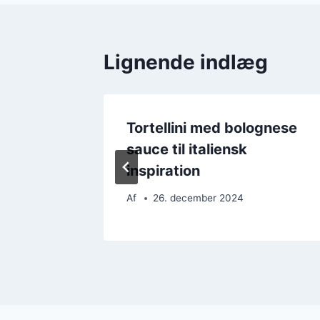
Lignende indlæg
 pasta
Tortellini med bolognese
velse
sauce til italiensk
inspiration
Af
26. december 2024