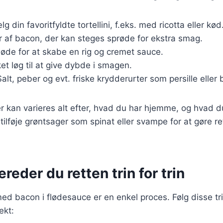
lg din favoritfyldte tortellini, f.eks. med ricotta eller kød
er af bacon, der kan steges sprøde for ekstra smag.
fløde for at skabe en rig og cremet sauce.
ket løg til at give dybde i smagen.
Salt, peber og evt. friske krydderurter som persille eller 
r kan varieres alt efter, hvad du har hjemme, og hvad d
ilføje grøntsager som spinat eller svampe for at gøre re
reder du retten trin for trin
 med bacon i flødesauce er en enkel proces. Følg disse trin
ekt: