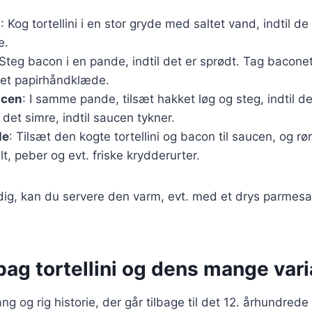
i
: Kog tortellini i en stor gryde med saltet vand, indtil d
e.
 Steg bacon i en pande, indtil det er sprødt. Tag bacone
 et papirhåndklæde.
ucen
: I samme pande, tilsæt hakket løg og steg, indtil de
 det simre, indtil saucen tykner.
le
: Tilsæt den kogte tortellini og bacon til saucen, og rø
t, peber og evt. friske krydderurter.
rdig, kan du servere den varm, evt. med et drys parmes
bag tortellini og dens mange vari
ang og rig historie, der går tilbage til det 12. århundrede i