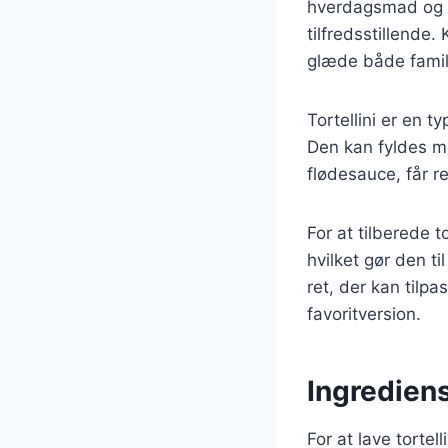
hverdagsmad og fe
tilfredsstillende
glæde både famil
Tortellini er en t
Den kan fyldes m
flødesauce, får r
For at tilberede 
hvilket gør den t
ret, der kan tilp
favoritversion.
Ingrediens
For at lave torte