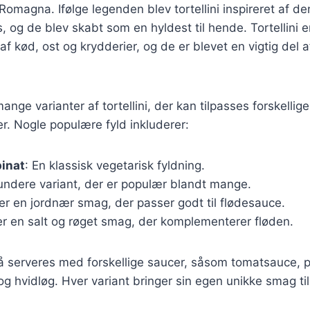
-Romagna. Ifølge legenden blev tortellini inspireret af d
og de blev skabt som en hyldest til hende. Tortellini er 
 kød, ost og krydderier, og de er blevet en vigtig del af
ange varianter af tortellini, der kan tilpasses forskellige
. Nogle populære fyld inkluderer:
pinat
: En klassisk vegetarisk fyldning.
sundere variant, der er populær blandt mange.
ver en jordnær smag, der passer godt til flødesauce.
øjer en salt og røget smag, der komplementerer fløden.
så serveres med forskellige saucer, såsom tomatsauce, p
og hvidløg. Hver variant bringer sin egen unikke smag til