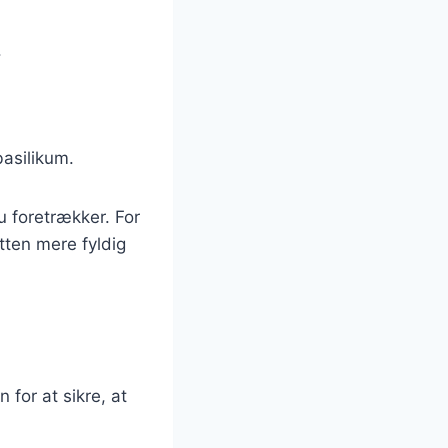
.
basilikum.
u foretrækker. For
tten mere fyldig
 for at sikre, at