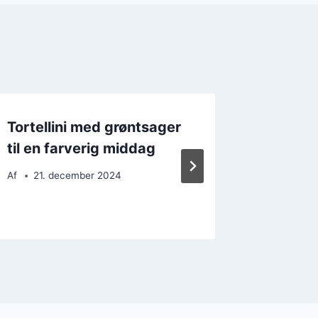
Tortellini med grøntsager
Tortell
til en farverig middag
let sau
Af
21. december 2024
Af
19. 