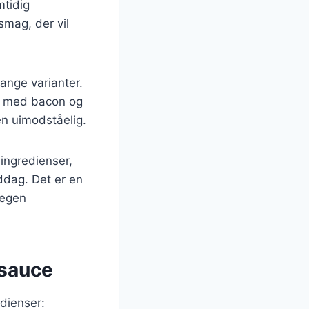
mtidig
smag, der vil
mange varianter.
es med bacon og
en uimodståelig.
 ingredienser,
iddag. Det er en
 egen
esauce
edienser: