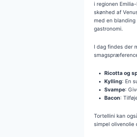
i regionen Emilia
skønhed af Venus, 
med en blanding af
gastronomi.
I dag findes der m
smagspræferencer
Ricotta og s
Kylling
: En 
Svampe
: Gi
Bacon
: Tilf
Tortellini kan og
simpel olivenolie 