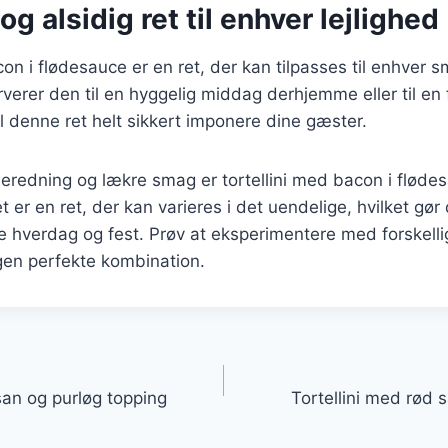
og alsidig ret til enhver lejlighed
on i flødesauce er en ret, der kan tilpasses til enhver s
erer den til en hyggelig middag derhjemme eller til en f
 denne ret helt sikkert imponere dine gæster.
beredning og lækre smag er tortellini med bacon i flødes
er en ret, der kan varieres i det uendelige, hvilket gør d
 hverdag og fest. Prøv at eksperimentere med forskelli
egen perfekte kombination.
gation
san og purløg topping
Tortellini med rød