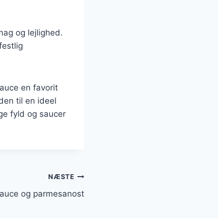
mag og lejlighed.
estlig
auce en favorit
en til en ideel
ge fyld og saucer
NÆSTE
 sauce og parmesanost