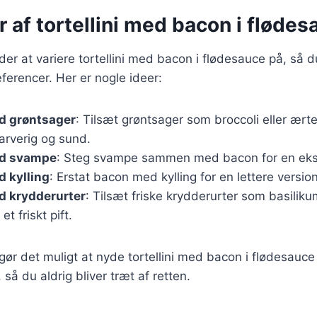
r af tortellini med bacon i fløde
r at variere tortellini med bacon i flødesauce på, så d
æferencer. Her er nogle ideer:
ed grøntsager
: Tilsæt grøntsager som broccoli eller ærte
arverig og sund.
ed svampe
: Steg svampe sammen med bacon for en ek
d kylling
: Erstat bacon med kylling for en lettere version
ed krydderurter
: Tilsæt friske krydderurter som basilikum
et friskt pift.
 gør det muligt at nyde tortellini med bacon i flødesau
 så du aldrig bliver træt af retten.