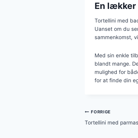
En lækker 
Tortellini med bac
Uanset om du serv
sammenkomst, vil
Med sin enkle til
blandt mange. Det 
mulighed for både
for at finde din 
Indlægsnavi
FORRIGE
Tortellini med parma