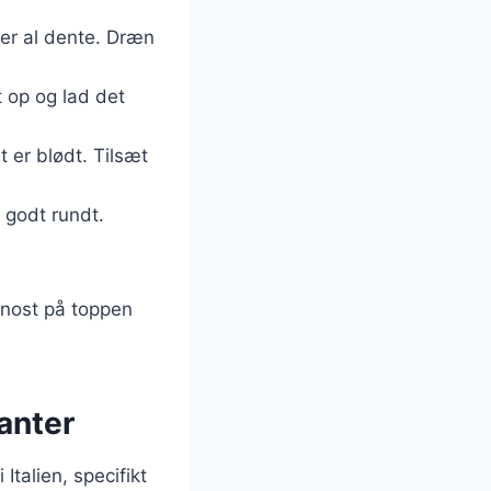
e er al dente. Dræn
t op og lad det
t er blødt. Tilsæt
r godt rundt.
anost på toppen
anter
 Italien, specifikt