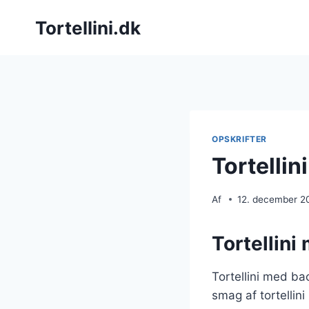
Fortsæt
Tortellini.dk
til
indhold
OPSKRIFTER
Tortellin
Af
12. december 2
Tortellini
Tortellini med ba
smag af tortellin