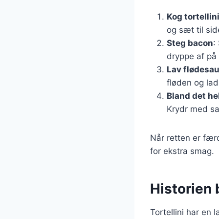
Kog tortellin
og sæt til sid
Steg bacon
:
dryppe af på
Lav flødesa
fløden og lad
Bland det he
Krydr med sal
Når retten er fæ
for ekstra smag.
Historien 
Tortellini har en l