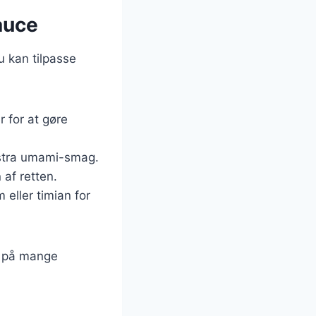
sauce
u kan tilpasse
r for at gøre
stra umami-smag.
 af retten.
 eller timian for
ce på mange