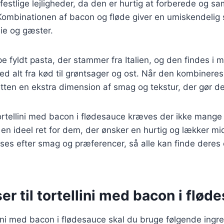
stlige lejligheder, da den er hurtig at forberede og sa
. Kombinationen af bacon og fløde giver en umiskendelig 
ie og gæster.
ype fyldt pasta, der stammer fra Italien, og den findes i 
ed alt fra kød til grøntsager og ost. Når den kombiner
etten en ekstra dimension af smag og tekstur, der gør d
tortellini med bacon i flødesauce kræves der ikke mange
il en ideel ret for dem, der ønsker en hurtig og lækker m
asses efter smag og præferencer, så alle kan finde deres
er til tortellini med bacon i flød
llini med bacon i flødesauce skal du bruge følgende ingr