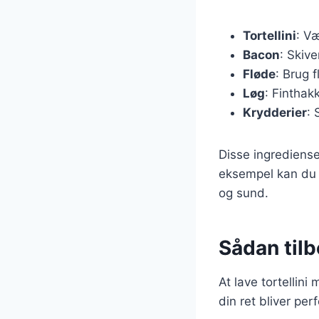
Tortellini
: Væ
Bacon
: Skiv
Fløde
: Brug 
Løg
: Finthak
Krydderier
: 
Disse ingrediense
eksempel kan du t
og sund.
Sådan tilbe
At lave tortellini
din ret bliver perf