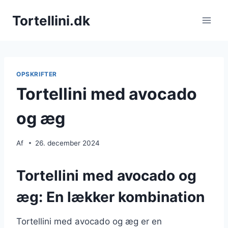
Fortsæt
Tortellini.dk
til
indhold
OPSKRIFTER
Tortellini med avocado
og æg
Af
26. december 2024
Tortellini med avocado og
æg: En lækker kombination
Tortellini med avocado og æg er en