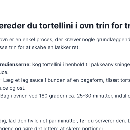
reder du tortellini i ovn trin for t
i i ovn er en enkel proces, der kræver nogle grundlæggen
disse trin for at skabe en lækker ret:
gredienserne
: Kog tortellini i henhold til pakkeanvisning
uce.
n
: Læg et lag sauce i bunden af en bageform, tilsæt torte
ce og ost.
 Bag i ovnen ved 180 grader i ca. 25-30 minutter, indtil 
ig, lad den hvile i et par minutter, før du serverer den. 
gene og gøre det lettere at skære portioner.