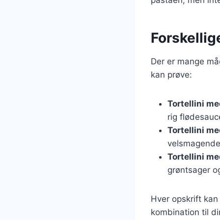
Forskellige
Der er mange måde
kan prøve:
Tortellini m
rig flødesau
Tortellini m
velsmagende
Tortellini m
grøntsager o
Hver opskrift kan
kombination til di