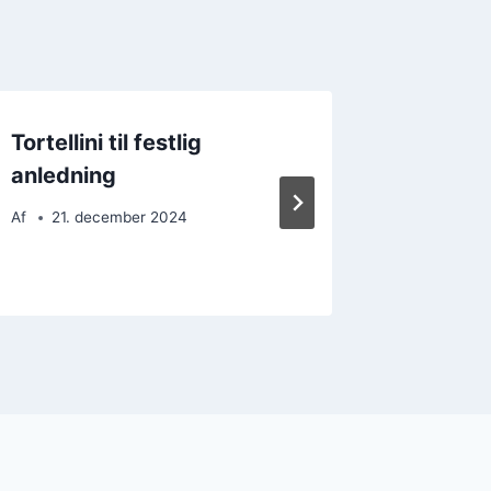
Tortellini til festlig
Tortell
anledning
spinat 
Af
21. december 2024
Af
14. 