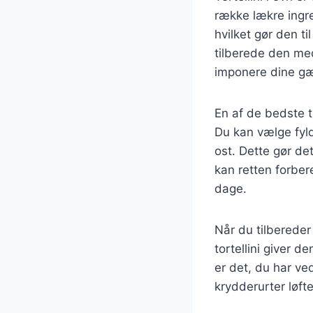
række lækre ingre
hvilket gør den t
tilberede den med 
imponere dine gæs
En af de bedste t
Du kan vælge fylde
ost. Dette gør de
kan retten forber
dage.
Når du tilbereder 
tortellini giver 
er det, du har ve
krydderurter løfte