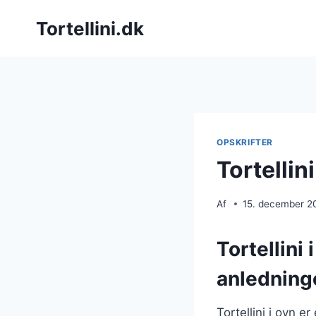
Fortsæt
Tortellini.dk
til
indhold
OPSKRIFTER
Tortellin
Af
15. december 2
Tortellini 
anledning
Tortellini i ovn 