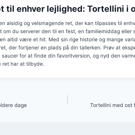
 til enhver lejlighed: Tortellini i 
r en alsidig og velsmagende ret, der kan tilpasses til en
 om du serverer den til en fest, en familiemiddag eller
en altid være et hit. Med sin rige historie og mange vari
n ret, der fortjener en plads på din tallerken. Prøv at ek
og saucer for at finde din favoritversion, og nyd den va
et har at tilbyde.
gation
koldere dage
Tortellini med ost 