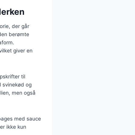
llerken
orie, der går
f den berømte
aform.
vilket giver en
krifter til
il svinekød og
talien, men også
en bages med sauce
er ikke kun