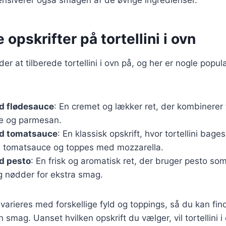
 opskrifter på tortellini i ovn
r at tilberede tortellini i ovn på, og her er nogle popul
ed flødesauce
: En cremet og lækker ret, der kombinerer 
ce og parmesan.
ed tomatsauce
: En klassisk opskrift, hvor tortellini bages
 tomatsauce og toppes med mozzarella.
ed pesto
: En frisk og aromatisk ret, der bruger pesto som
g nødder for ekstra smag.
 varieres med forskellige fyld og toppings, så du kan fi
n smag. Uanset hvilken opskrift du vælger, vil tortellini 