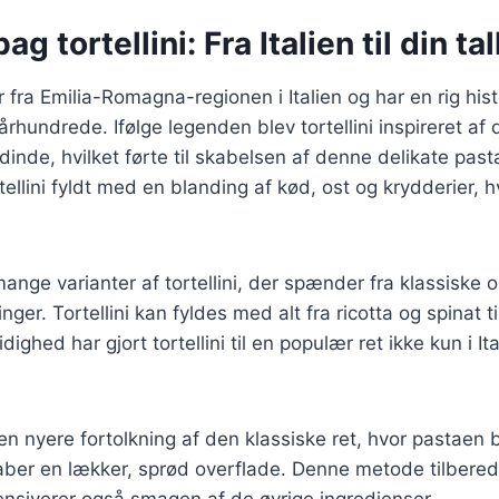
ag tortellini: Fra Italien til din ta
 fra Emilia-Romagna-regionen i Italien og har en rig hist
. århundrede. Ifølge legenden blev tortellini inspireret a
inde, hvilket førte til skabelsen af denne delikate past
rtellini fyldt med en blanding af kød, ost og krydderier, h
ange varianter af tortellini, der spænder fra klassiske ops
ger. Tortellini kan fyldes med alt fra ricotta og spinat t
ighed har gjort tortellini til en populær ret ikke kun i I
er en nyere fortolkning af den klassiske ret, hvor pasta
kaber en lækker, sprød overflade. Denne metode tilbered
ensiverer også smagen af de øvrige ingredienser.