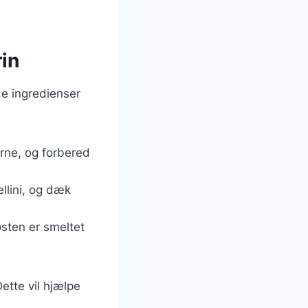
rin
de ingredienser
erne, og forbered
llini, og dæk
osten er smeltet
Dette vil hjælpe