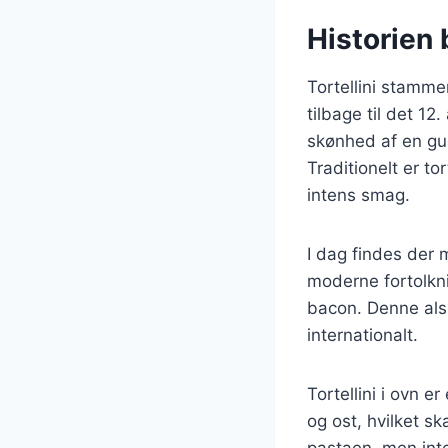
Historien b
Tortellini stammer
tilbage til det 12
skønhed af en gud
Traditionelt er to
intens smag.
I dag findes der m
moderne fortolknin
bacon. Denne alsid
internationalt.
Tortellini i ovn 
og ost, hvilket s
pastaen, men int