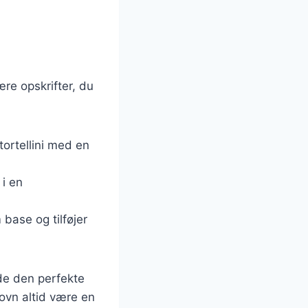
ære opskrifter, du
tortellini med en
 i en
 base og tilføjer
nde den perfekte
i ovn altid være en