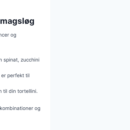
e smagsløg
ncer og
m spinat, zucchini
 er perfekt til
il din tortellini.
skombinationer og