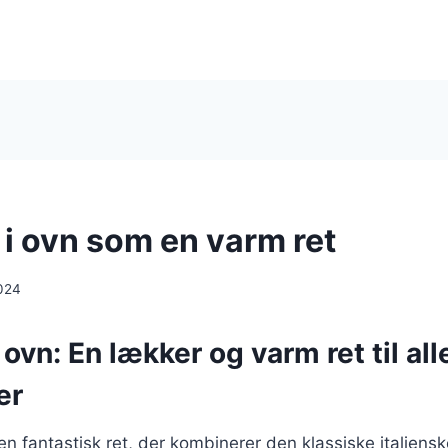
i i ovn som en varm ret
024
i ovn: En lækker og varm ret til all
er
er en fantastisk ret, der kombinerer den klassiske italien