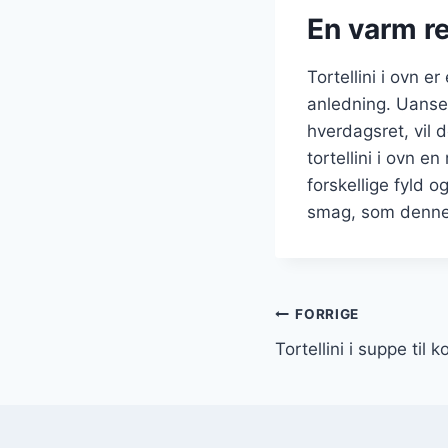
En varm ret
Tortellini i ovn e
anledning. Uanset
hverdagsret, vil d
tortellini i ovn e
forskellige fyld 
smag, som denne r
Indlægsnavi
FORRIGE
Tortellini i suppe til 