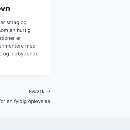
ovn
hver smag og
 som en hurtig
ationer er
sperimentere med
rme og indbydende
NÆSTE
for en fyldig oplevelse