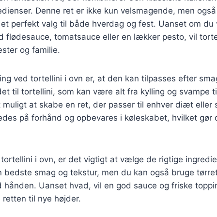
dienser. Denne ret er ikke kun velsmagende, men også u
il et perfekt valg til både hverdag og fest. Uanset om du
flødesauce, tomatsauce eller en lækker pesto, vil tortell
ter og familie.
ing ved tortellini i ovn er, at den kan tilpasses efter sm
t til tortellini, som kan være alt fra kylling og svampe t
t muligt at skabe en ret, der passer til enhver diæt ell
edes på forhånd og opbevares i køleskabet, hvilket gør de
tortellini i ovn, er det vigtigt at vælge de rigtige ingredie
den bedste smag og tekstur, men du kan også bruge tørret
d hånden. Uanset hvad, vil en god sauce og friske topp
 retten til nye højder.