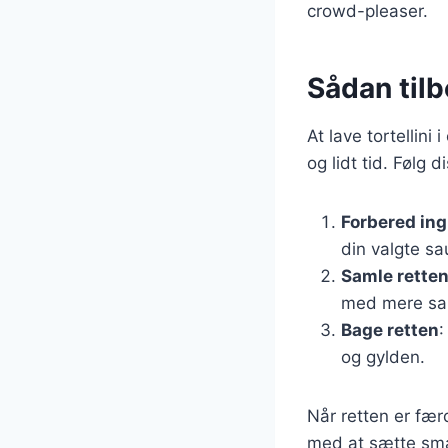
crowd-pleaser.
Sådan tilbe
At lave tortellin
og lidt tid. Følg 
Forbered in
din valgte sa
Samle rette
med mere sau
Bage retten
:
og gylden.
Når retten er færd
med at sætte sma