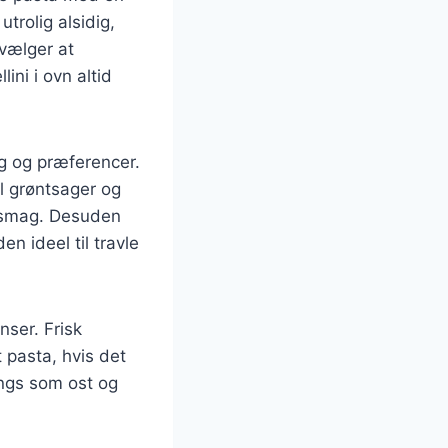
trolig alsidig,
 vælger at
ini i ovn altid
ag og præferencer.
il grøntsager og
er smag. Desuden
n ideel til travle
nser. Frisk
 pasta, hvis det
ings som ost og