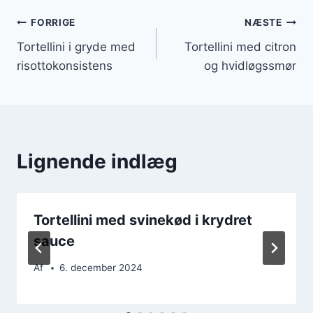
Indlægsnavigation
FORRIGE
NÆSTE
Tortellini i gryde med
Tortellini med citron
risottokonsistens
og hvidløgssmør
Lignende indlæg
Tortellini med svinekød i krydret
sauce
Af
6. december 2024