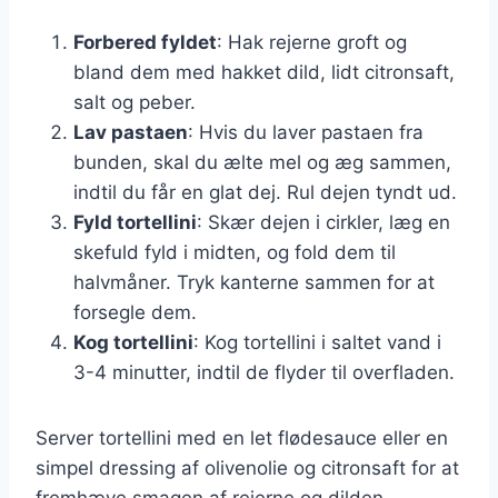
Forbered fyldet
: Hak rejerne groft og
bland dem med hakket dild, lidt citronsaft,
salt og peber.
Lav pastaen
: Hvis du laver pastaen fra
bunden, skal du ælte mel og æg sammen,
indtil du får en glat dej. Rul dejen tyndt ud.
Fyld tortellini
: Skær dejen i cirkler, læg en
skefuld fyld i midten, og fold dem til
halvmåner. Tryk kanterne sammen for at
forsegle dem.
Kog tortellini
: Kog tortellini i saltet vand i
3-4 minutter, indtil de flyder til overfladen.
Server tortellini med en let flødesauce eller en
simpel dressing af olivenolie og citronsaft for at
fremhæve smagen af rejerne og dilden.